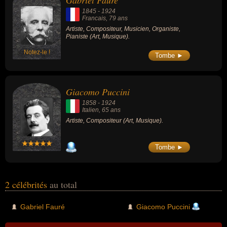
Gabriel Fauré
1845
-
1924
Francais
, 79 ans
Artiste, Compositeur, Musicien, Organiste,
Pianiste (Art, Musique).
Notez-le !
Tombe ►
Giacomo Puccini
1858
-
1924
Italien
, 65 ans
Artiste, Compositeur (Art, Musique).
Tombe ►
2 célébrités
au total
Gabriel Fauré
Giacomo Puccini