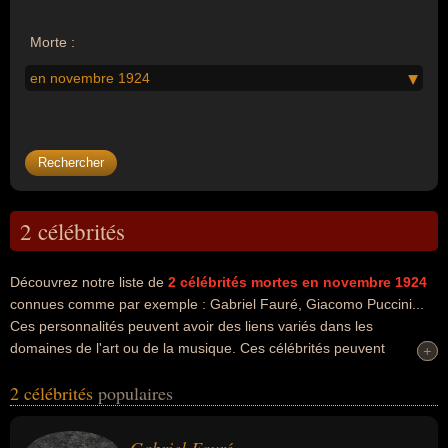
Morte :
en novembre 1924
2 célébrités
Découvrez notre liste de
2
célébrités mortes en novembre 1924
connues comme par exemple : Gabriel Fauré, Giacomo Puccini...
Ces personnalités peuvent avoir des liens variés dans les
domaines de l'art ou de la musique. Ces célébrités peuvent
+
+
également avoir été artiste, compositeur, musicien, organiste ou
2 célébrités
populaires
pianiste. En ce qui concerne leurs nationalités au moment de leurs
morts, ils peuvent avoir été francais ou italien par exemple.