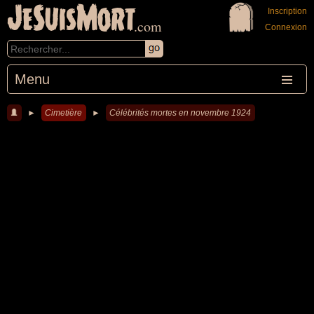
JeSuisMort
Inscription
.com
Connexion
Menu
►
Cimetière
►
Célébrités mortes en novembre 1924