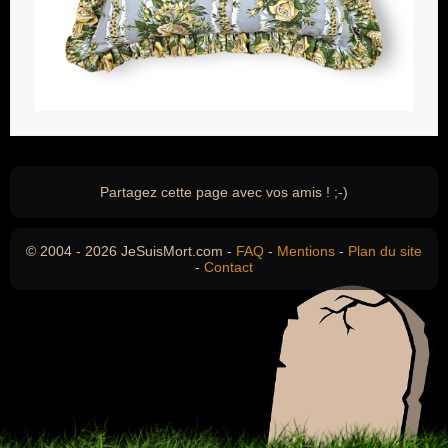
Partagez cette page avec vos amis ! ;-)
© 2004 - 2026 JeSuisMort.com -
FAQ
-
Mentions
-
Plan du site
-
Contact