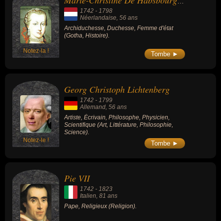
Marie-Christine De Habsbourg-Lorraine
nationalités au moment de leurs morts, ils peuvent avoir été
1742
-
1798
néerlandais, allemand ou italien par exemple.
Néerlandaise
, 56 ans
Archiduchesse, Duchesse, Femme d'état
(Gotha, Histoire).
Notez-la !
Tombe ►
Georg Christoph Lichtenberg
1742
-
1799
Allemand
, 56 ans
Artiste, Écrivain, Philosophe, Physicien,
Scientifique (Art, Littérature, Philosophie,
Science).
Notez-le !
Tombe ►
Pie VII
1742
-
1823
Italien
, 81 ans
Pape, Religieux (Religion).