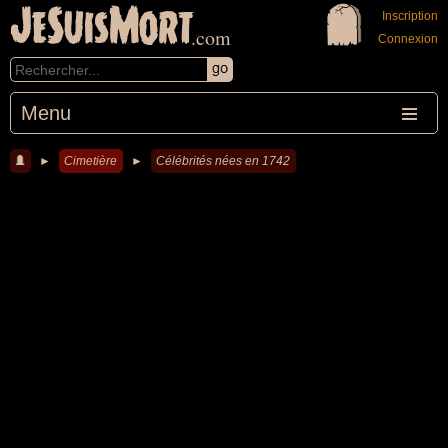
JeSuisMort
Inscription
.com
Connexion
Menu
►
Cimetière
►
Célébrités nées en 1742