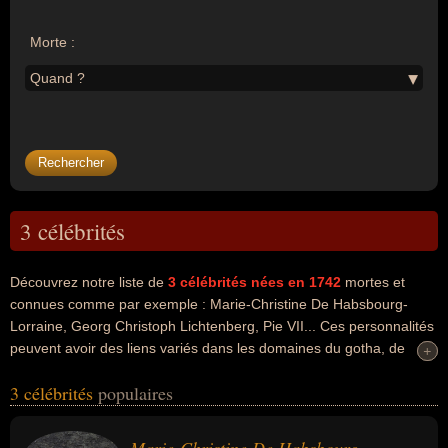
Morte :
Quand ?
3 célébrités
Découvrez notre liste de
3
célébrités nées en 1742
mortes et
connues comme par exemple : Marie-Christine De Habsbourg-
Lorraine, Georg Christoph Lichtenberg, Pie VII... Ces personnalités
peuvent avoir des liens variés dans les domaines du gotha, de
+
+
l'histoire, de l'art, de la littérature, de la philosophie, de la science
3 célébrités
populaires
ou de la religion. Ces célébrités peuvent également avoir été
archiduc, duc, homme d'état, artiste, écrivain, philosophe,
physicien, scientifique, pape ou religieux. En ce qui concerne leurs