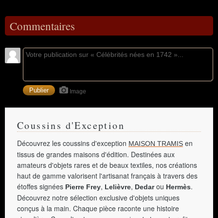
Commentaires
Image
Coussins d'Exception
Découvrez les coussins d'exception
en
MAISON TRAMIS
tissus de grandes maisons d'édition. Destinées aux
amateurs d'objets rares et de beaux textiles, nos créations
haut de gamme valorisent l'artisanat français à travers des
étoffes signées
,
,
ou
.
Pierre Frey
Lelièvre
Dedar
Hermès
Découvrez notre sélection exclusive d'objets uniques
conçus à la main. Chaque pièce raconte une histoire