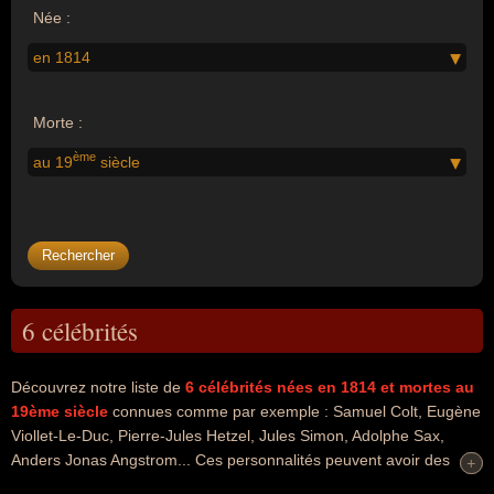
Née :
en 1814
Morte :
ème
au 19
siècle
6 célébrités
Découvrez notre liste de
6
célébrités nées en 1814
et mortes au
19ème siècle
connues comme par exemple : Samuel Colt, Eugène
Viollet-Le-Duc, Pierre-Jules Hetzel, Jules Simon, Adolphe Sax,
Anders Jonas Angstrom... Ces personnalités peuvent avoir des
+
+
liens variés dans les domaines de l'invention, de l'architecture, de