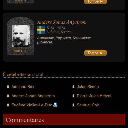
Tombe ►
Anders Jonas Angstrom
1814
-
1874
Suèdois
, 59 ans
Astronome, Physicien, Scientifique
(Science).
Notez-le !
Tombe ►
6 célébrités
au total
Adolphe Sax
Jules Simon
Anders Jonas Angstrom
Pierre-Jules Hetzel
Eugène Viollet-Le-Duc
Samuel Colt
Commentaires