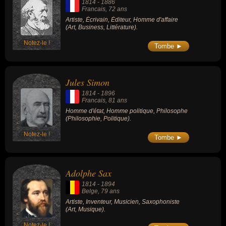
1814
-
1886
Francais
, 72 ans
Artiste, Écrivain, Éditeur, Homme d'affaire
(Art, Business, Littérature).
Notez-le !
Tombe ►
Jules Simon
1814
-
1896
Francais
, 81 ans
Homme d'état, Homme politique, Philosophe
(Philosophie, Politique).
Notez-le !
Tombe ►
Adolphe Sax
1814
-
1894
Belge
, 79 ans
Artiste, Inventeur, Musicien, Saxophoniste
(Art, Musique).
Notez-le !