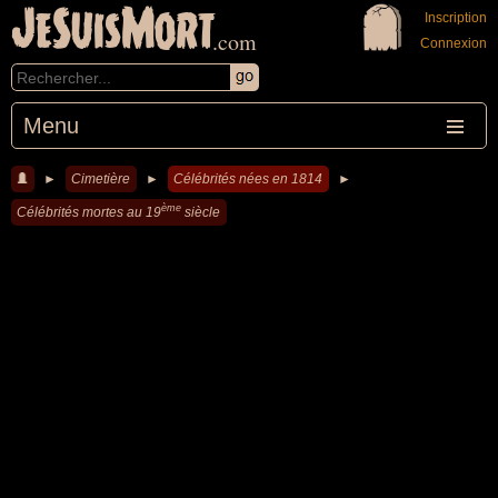
JeSuisMort
Inscription
.com
Connexion
Menu
►
Cimetière
►
Célébrités nées en 1814
►
ème
Célébrités mortes au 19
siècle