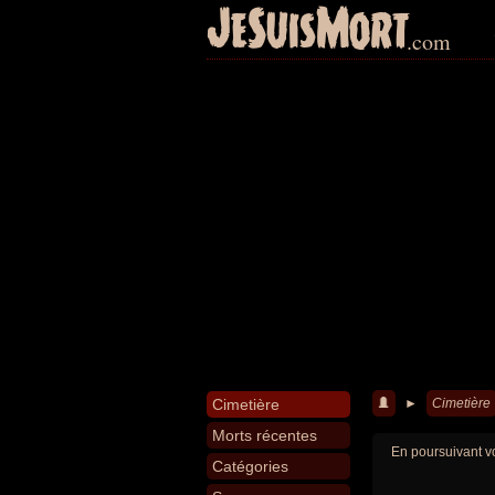
JeSuisMort
.com
Cimetière
►
Cimetière
Morts récentes
En poursuivant vo
Catégories