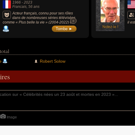
1966
-
2023
Francais
, 56 ans
Acteur français, connu pour ses rôles
dans de nombreuses séries télévisées
+
+
comme « Plus belle la vie » (2004-2022) ou
il e
« Sam » (2016, comédie dramatique) et avait
Notez-le !
du X
Tombe ►
incarné le tueur en série Guy Georges au
la t
cinéma dans le film « L'Affaire SK1 » (2014,
faço
thriller).
éco
total
e
Robert Solow
res
Image