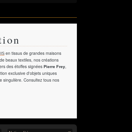
tion
en tissus de grandes maisons
IS
de beaux textiles, nos créations
vers des étoffes signées
,
Pierre Frey
tion exclusive d'objets uniques
e singulière. Consultez tous nos