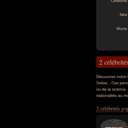
Célébrité 
Née 
Morte 
2 célébrité
Découvrez notre 
Solow... Ces pers
ou de la science.
nationalités au m
2 célébrités
pop