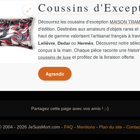
Coussins d'Excep
Découvrez les coussins d'exception
MAISON TRAM
d'édition. Destinées aux amateurs d'objets rares et 
haut de gamme valorisent l'artisanat français à tra
,
ou
. Découvrez notre sélec
Lelièvre
Dedar
Hermès
conçus à la main. Chaque pièce raconte une histoir
et profitez de la livraison offerte.
coussins de luxe
Agrandir
Partagez cette page avec vos amis ! ;-)
© 2004 - 2026 JeSuisMort.com -
FAQ
-
Mentions
-
Plan du site
-
Contac