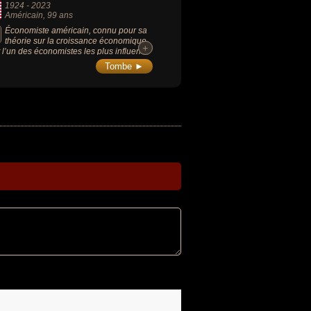
1924
-
2023
Américain
, 99 ans
Économiste américain, connu pour sa
théorie sur la croissance économique,
+
+
st l’un des économistes les plus influents
Xe siècle dont les travaux novateurs sur
Tombe ►
héorie de la croissance économique ont
nné des générations de politiques
nomiques.