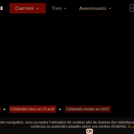
Cimetière
Tops
Anniversaires
►
Célébrités nées un 23 août
►
Célébrités mortes en 2023
tre navigation, vous acceptez l'utilisation de cookies afin de réaliser des statistiq
contenus ou publicités adaptés selon vos centres d'intérêts.
En s
OK