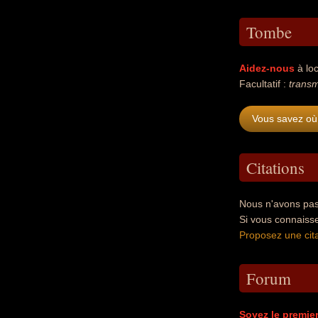
Tombe
Aidez-nous
à loc
Facultatif :
trans
Vous savez où
Citations
Nous n'avons pas
Si vous connaiss
Proposez une cita
Forum
Soyez le premie