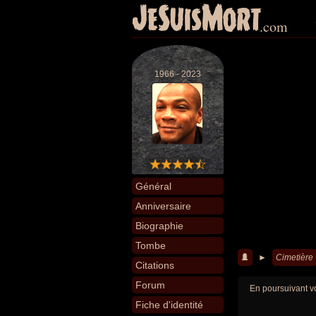
JeSuisMort
.com
1966 - 2023
Général
Anniversaire
Biographie
Tombe
►
Cimetière
Citations
Forum
En poursuivant vo
Fiche d'identité