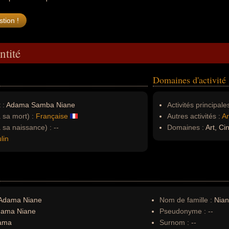
ntité
Domaines d'activité
 :
Adama Samba Niane
Activités principales
à sa mort) :
Française
Autres activités :
Ar
à sa naissance) :
--
Domaines :
Art, Ci
lin
Adama Niane
Nom de famille :
Nia
ama Niane
Pseudonyme :
--
ama
Surnom :
--