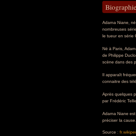
Biographi
Adama Niane, né l
nombreuses série
le tueur en série
Né à Paris, Adama
de Philippe Duclo
scène dans des p
Il apparaît fréqu
connaitre des tél
Après quelques p
par Frédéric Telli
Adama Niane est m
préciser la cause
Source :
fr.wikipe