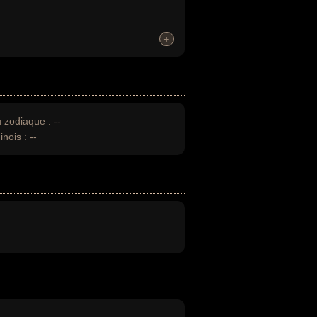
+
+
u zodiaque :
--
inois :
--