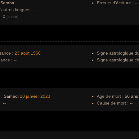
:
Samba
Erreurs d'écriture :
--
autres langues :
--
:
0
(aucun)
sance :
23 août
1966
Signe astrologique d
sance :
--
Signe astrologique ch
 :
Samedi
28 janvier
2023
Âge de mort :
56 ans
:
--
Cause de mort :
--