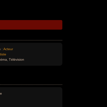
 :
Acteur
tiste
néma, Télévision
ne