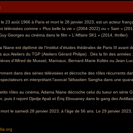
e
e 23 août 1966 à Paris et mort le 28 janvier 2023, est un acteur frança
s télévisées comme « Plus belle la vie » (2004-2022) ou « Sam » (201
 Guy Georges au cinéma dans le film « L'Affaire SK1 » (2014, thriller).
 Niane est diplômé de l'Institut d’études théâtrales de Paris III avant 
s aux Ateliers du TGP (Ateliers Gérard Philipe) . Dès la fin des années 
ièces d'Alfred de Musset, Marivaux, Bernard-Marie Koltès ou Jean-Lu
emment dans des séries télévisées et décroche des rôles récurrents dans
éspectateurs en interprétant l'avocat Sébastien Sangha dans une quaran
etits rôles au cinéma, Adama Niane décroche celui du tueur en série G
er, puis il rejoint Djedje Apali et Ériq Ebouaney dans le gang des Antill
ort le samedi 28 janvier 2023, à l'âge de 56 ans. Le 29 janvier 2023,
.
dia.org