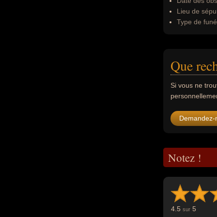
Date des obs
Lieu de sépul
Type de funér
Que rec
Si vous ne tro
personnellement
Demandez-
Notez !
4.5
5
sur