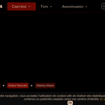
Cimetière
Tops
Anniversaires
►
Acteur francais
►
Adama Niane
tre navigation, vous acceptez l'utilisation de cookies afin de réaliser des statistiq
contenus ou publicités adaptés selon vos centres d'intérêts.
En s
OK