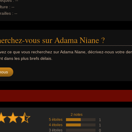
èques :
--
ture :
--
ailles :
--
herchez-vous sur Adama Niane ?
uvez ce que vous recherchez sur Adama Niane, décrivez-nous votre d
 dans les plus brefs délais.
nous
2 notes
5 étoiles
1
4 étoiles
1
3 étoiles
0