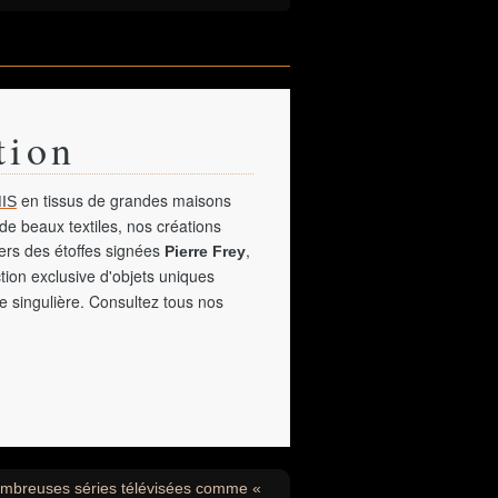
tion
en tissus de grandes maisons
IS
de beaux textiles, nos créations
vers des étoffes signées
,
Pierre Frey
tion exclusive d'objets uniques
e singulière. Consultez tous nos
nombreuses séries télévisées comme «