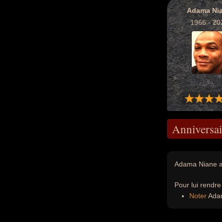
Adama Ni
1966 - 20
Anniversai
Adama Niane au
Pour lui rendr
Noter
Adam