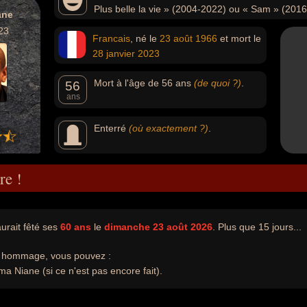
Plus belle la vie » (2004-2022) ou « Sam » (2016
ane
le tueur en série Guy Georges au cinéma dans le film « L'A
23
Francais
, né le
23 août
1966
et mort le
28 janvier
2023
Mort à l'âge de 56 ans
(de quoi ?)
.
56
ans
Enterré
(où exactement ?)
.
re !
rait fêté ses
60 ans
le
dimanche 23 août 2026
. Plus que 15 jours...
e hommage, vous pouvez :
a Niane (si ce n'est pas encore fait).