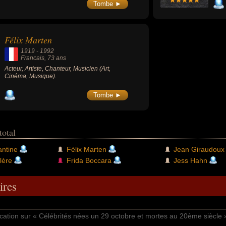
Tombe ►
Félix Marten
1919
-
1992
Francais
, 73 ans
Acteur, Artiste, Chanteur, Musicien (Art,
Cinéma, Musique).
Tombe ►
total
antine
Félix Marten
Jean Giraudoux
lère
Frida Boccara
Jess Hahn
res