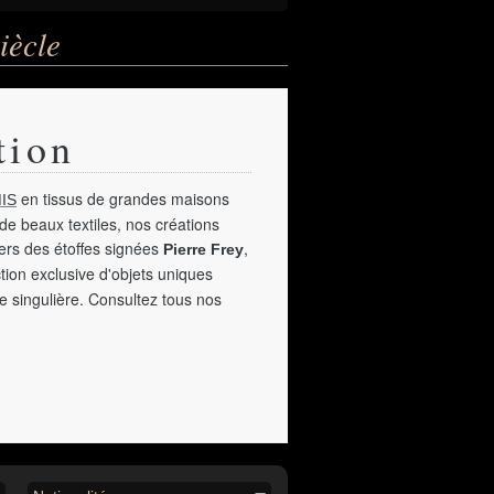
iècle
tion
en tissus de grandes maisons
IS
de beaux textiles, nos créations
vers des étoffes signées
,
Pierre Frey
tion exclusive d'objets uniques
e singulière. Consultez tous nos