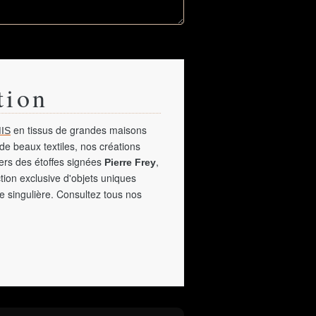
tion
en tissus de grandes maisons
IS
de beaux textiles, nos créations
vers des étoffes signées
,
Pierre Frey
tion exclusive d'objets uniques
e singulière. Consultez tous nos