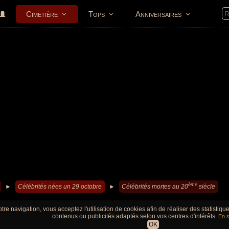
Cimetière
Tops
Anniversaires
ème
►
Célébrités nées un 29 octobre
►
Célébrités mortes au 20
siècle
tre navigation, vous acceptez l'utilisation de cookies afin de réaliser des statistiq
contenus ou publicités adaptés selon vos centres d'intérêts.
En s
OK