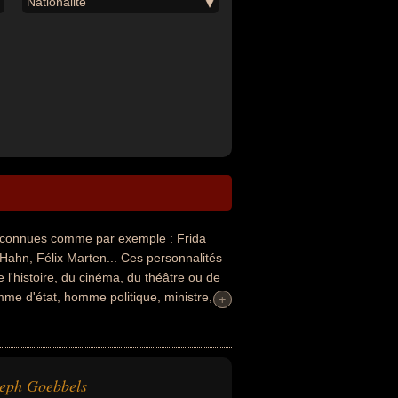
Nationalité
connues comme par exemple : Frida
Hahn, Félix Marten... Ces personnalités
 l'histoire, du cinéma, du théâtre ou de
omme d'état, homme politique, ministre,
+
+
 ils peuvent avoir été francais, allemand
eph Goebbels