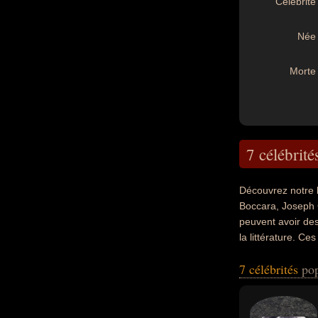
Célébrité 
Née 
Morte 
7 célébrité
Découvrez notre 
Boccara, Joseph 
peuvent avoir des
la littérature. C
nazi, acteur ou é
7 célébrités
pop
ou américain par