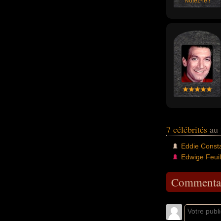
Notez-le !
7 célébrités
au 
Eddie Const
Edwige Feuil
Commentai