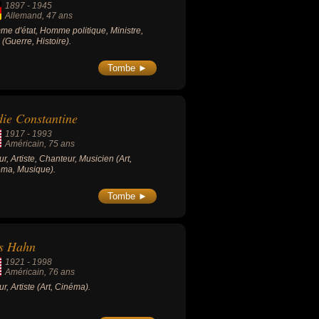
1897
-
1945
Allemand
, 47 ans
e d'état, Homme politique, Ministre,
 (Guerre, Histoire).
Tombe ►
ie Constantine
1917
-
1993
Américain
, 75 ans
ur, Artiste, Chanteur, Musicien (Art,
ma, Musique).
Tombe ►
ss Hahn
1921
-
1998
Américain
, 76 ans
ur, Artiste (Art, Cinéma).