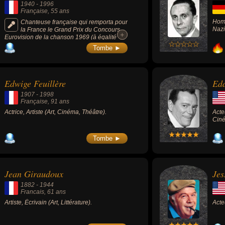
1940
-
1996
Française
, 55 ans
Homm
Chanteuse française qui remporta pour
Nazi
la France le Grand Prix du Concours
+
+
Eurovision de la chanson 1969 (à égalité
avec 3 concurrentes) avec la chanson « Un
Tombe ►
jour, un enfant ». Autres chansons connues :
« Les moulins de mon cœur » (1969), « Cent
mille chansons » (1984), « Pour vivre
ensemble » (1971).
Edwige Feuillère
Edd
1907
-
1998
Française
, 91 ans
Actrice, Artiste (Art, Cinéma, Théâtre).
Acte
Ciné
Tombe ►
Jean Giraudoux
Je
1882
-
1944
Francais
, 61 ans
Artiste, Écrivain (Art, Littérature).
Acte