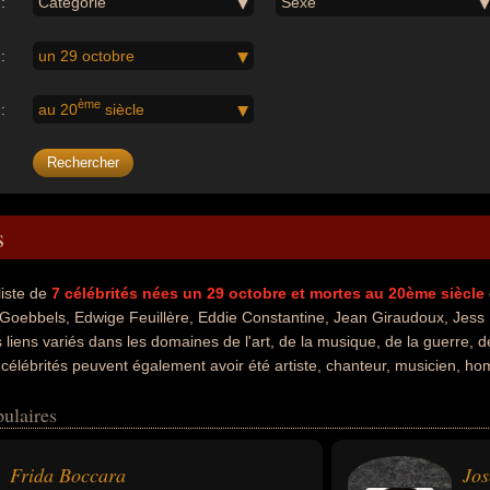
:
Catégorie
Sexe
:
un 29 octobre
ème
:
au 20
siècle
s
liste de
7
célébrités nées un 29 octobre
et mortes au 20ème siècle
Goebbels, Edwige Feuillère, Eddie Constantine, Jean Giraudoux, Jess 
 liens variés dans les domaines de l'art, de la musique, de la guerre, de
es célébrités peuvent également avoir été artiste, chanteur, musicien, h
crivain. En ce qui concerne leurs nationalités au moment de leurs morts,
ulaires
 exemple.
Frida Boccara
Jos