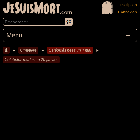
JeSuisMort
Inscription
.com
Connexion
Menu
►
Cimetière
►
Célébrités nées un 4 mai
►
Célébrités mortes un 20 janvier