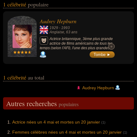
1 célébrité
populaire
de leurs morts, ils peuvent avoir été anglais par exemple.
Audrey Hepburn
1929
-
1993
Anglaise
, 63 ans
Actrice britannique, 3ème plus grande
actrice de films américains de tous les
+
+
temps (selon l'AFI), l'une des plus grandes
actrices hollywoodiennes des années 1950
Tombe ►
et 1960 aux antipodes des pulpeuses
vedettes de cinéma de l'époque (elle incarne
un nouveau glamour, plus raffiné : silhouette
gracile, visage fin, yeux de biche, sourire
malicieux). Oscar de la meilleure actrice à
1 célébrité
au total
seulement 23 ans pour «Vacances
romaines» (1953, avec Gregory Peck) et 4
Audrey Hepburn
fois nommée aux Oscars, notamment pour
«Diamants sur canapé» (1961). Parmi ses
autres films célèbres : «Sabrina» (1954),
Autres recherches
populaires
«Ariane» (1957), «My Fair Lady» (1964) ou
«Guerre et Paix» (1956). Elle devient
ambassadrice de l'UNICEF en 1988.
Actrice nées un 4 mai et mortes un 20 janvier
(1)
Femmes célèbres nées un 4 mai et mortes un 20 janvier
(1)