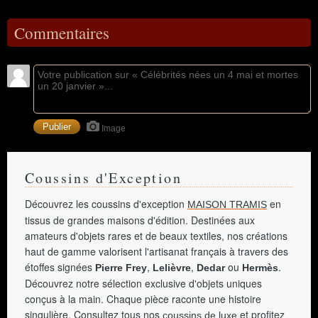
Commentaires
Image
Coussins d'Exception
Découvrez les coussins d'exception
en
MAISON TRAMIS
tissus de grandes maisons d'édition. Destinées aux
amateurs d'objets rares et de beaux textiles, nos créations
haut de gamme valorisent l'artisanat français à travers des
étoffes signées
,
,
ou
.
Pierre Frey
Lelièvre
Dedar
Hermès
Découvrez notre sélection exclusive d'objets uniques
conçus à la main. Chaque pièce raconte une histoire
singulière. Consultez tous nos
et profitez
coussins de luxe