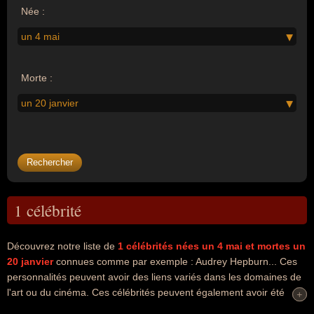
Née :
un 4 mai
Morte :
un 20 janvier
1 célébrité
Découvrez notre liste de
1
célébrités nées un 4 mai
et mortes un
20 janvier
connues comme par exemple : Audrey Hepburn... Ces
personnalités peuvent avoir des liens variés dans les domaines de
l'art ou du cinéma. Ces célébrités peuvent également avoir été
+
+
acteur ou artiste. En ce qui concerne leurs nationalités au moment