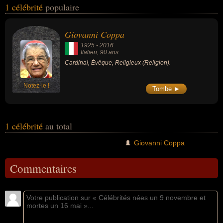
1 célébrité
populaire
nationalités au moment de leurs morts, ils peuvent avoir été italien
par exemple.
Giovanni Coppa
1925
-
2016
Italien
, 90 ans
Cardinal, Évêque, Religieux (Religion).
Notez-le !
Tombe ►
1 célébrité
au total
Giovanni Coppa
Commentaires