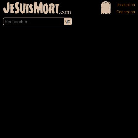
JeSuisMort
Inscription
.com
Connexion