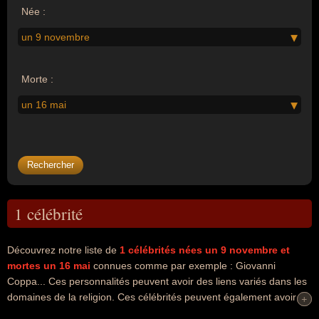
Née :
un 9 novembre
Morte :
un 16 mai
1 célébrité
Découvrez notre liste de
1
célébrités nées un 9 novembre
et
mortes un 16 mai
connues comme par exemple : Giovanni
Coppa... Ces personnalités peuvent avoir des liens variés dans les
domaines de la religion. Ces célébrités peuvent également avoir
+
+
été cardinal, évêque ou religieux. En ce qui concerne leurs