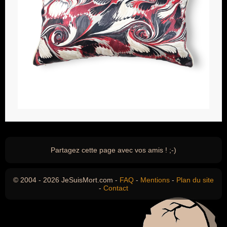
Partagez cette page avec vos amis ! ;-)
© 2004 - 2026 JeSuisMort.com -
FAQ
-
Mentions
-
Plan du site
-
Contact