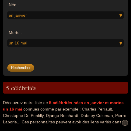
Née :
en janvier
Morte :
un 16 mai
5 célébrités
Découvrez notre liste de
5
célébrités nées en janvier
et mortes
un 16 mai
connues comme par exemple : Charles Perrault,
Christophe De Ponfilly, Django Reinhardt, Dabney Coleman, Pierre
Laborie... Ces personnalités peuvent avoir des liens variés dans les
+
+
domaines de l'art, de la littérature, du business, du journalisme, de