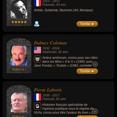
1910
-
1953
Francais
, 43 ans
Artiste, Guitariste, Musicien (Art, Musique).
Tombe ►
Dabney Coleman
1932
-
2024
Américain
, 92 ans
Acteur américain, connu pour ses rôles
dans les films « 9 to 5 » (1980, avec
+
+
Jane Fonda), « Tootsie » (1982, comédie
Notez-le !
romantique, avec Dustin Hoffman) ou encore
Tombe ►
la série « Yellowstone » (2018, avec Kevin
Costner).
Pierre Laborie
1936
-
2017
Francais
, 81 ans
Historien français spécialiste de
l'opinion publique sous le régime de
+
+
Vichy, connu pour être l'auteur du livre « Le
Notez-le !
Chagrin et le venin » (un des ouvrages les