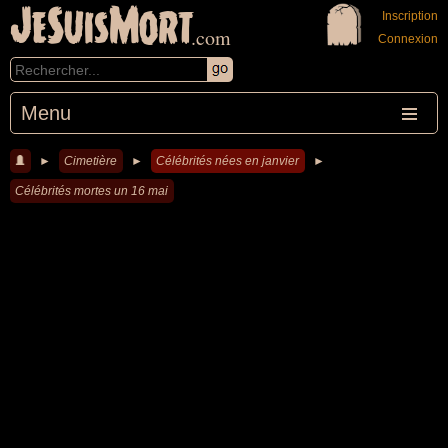
JeSuisMort
Inscription
.com
Connexion
Menu
►
Cimetière
►
Célébrités nées en janvier
►
Célébrités mortes un 16 mai