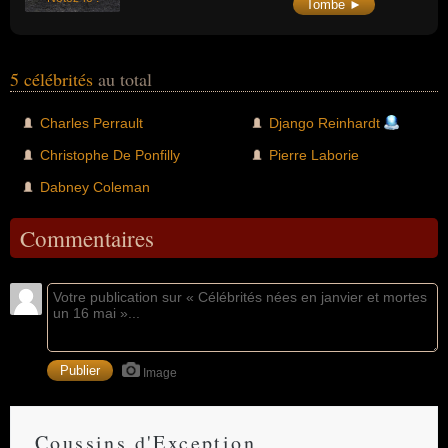
Tombe ►
plus importants sur la France des années
1940).
5 célébrités
au total
Charles Perrault
Django Reinhardt
Christophe De Ponfilly
Pierre Laborie
Dabney Coleman
Commentaires
Image
Coussins d'Exception