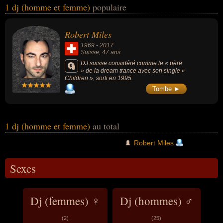
1 dj (homme et femme)
populaire
également avoir été artiste, homme d'affaire, producteur ou
producteur de musique. En ce qui concerne leurs nationalités au
moment de leurs morts, ils peuvent avoir été suisse par exemple.
Robert Miles
1969
-
2017
Suisse
, 47 ans
DJ suisse considéré comme le « père
» de la dream trance avec son single «
Children », sorti en 1995.
Tombe ►
1 dj (homme et femme)
au total
Robert Miles
Sexes
Dj (femmes) ♀
Dj (hommes) ♂
(2)
(25)