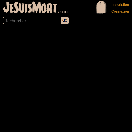
JeSuisMort
Inscription
.com
Connexion