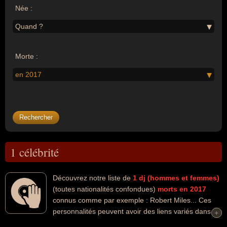
Née :
Quand ?
Morte :
en 2017
1 célébrité
Découvrez notre liste de
1
dj (hommes et femmes)
(toutes nationalités confondues)
morts en 2017
connus comme par exemple : Robert Miles... Ces
personnalités peuvent avoir des liens variés dans les
+
+
domaines de l'art ou de la musique. Ces célébrités peuvent