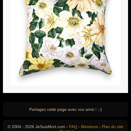
Partagez cette page avec vos amis ! ;-)
© 2004 - 2026 JeSuisMort.com -
FAQ
-
Mentions
-
Plan du site