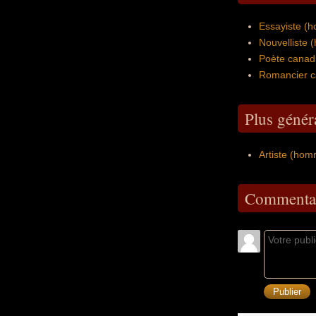
Essayiste (
Nouvelliste
Poète canad
Romancier c
Plus génér
Artiste (ho
Commentai