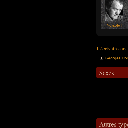
Notez-le !
1 écrivain can
Georges Do
Sexes
Autres type