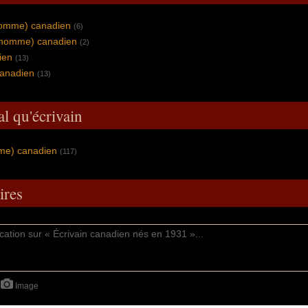
homme) canadien
(6)
 (homme) canadien
(2)
ien
(13)
anadien
(13)
al qu'écrivain
mme) canadien
(117)
res
Image