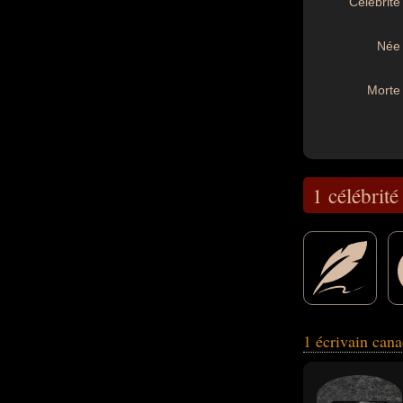
Célébrité 
Née 
Morte 
1 célébrité
dramaturge, essay
1 écrivain can