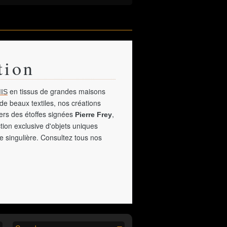
tion
en tissus de grandes maisons
IS
de beaux textiles, nos créations
vers des étoffes signées
,
Pierre Frey
tion exclusive d'objets uniques
e singulière. Consultez tous nos