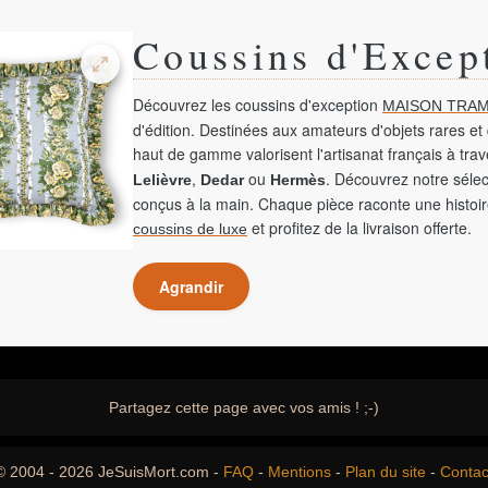
Coussins d'Excep
Découvrez les coussins d'exception
MAISON TRAM
d'édition. Destinées aux amateurs d'objets rares et 
haut de gamme valorisent l'artisanat français à tra
,
ou
. Découvrez notre sélec
Lelièvre
Dedar
Hermès
conçus à la main. Chaque pièce raconte une histoir
et profitez de la livraison offerte.
coussins de luxe
Agrandir
Partagez cette page avec vos amis ! ;-)
© 2004 - 2026 JeSuisMort.com -
FAQ
-
Mentions
-
Plan du site
-
Contac