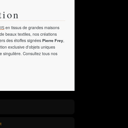
tion
en tissus de grandes maisons
IS
de beaux textiles, nos créations
vers des étoffes signées
,
Pierre Frey
tion exclusive d'objets uniques
e singulière. Consultez tous nos
t