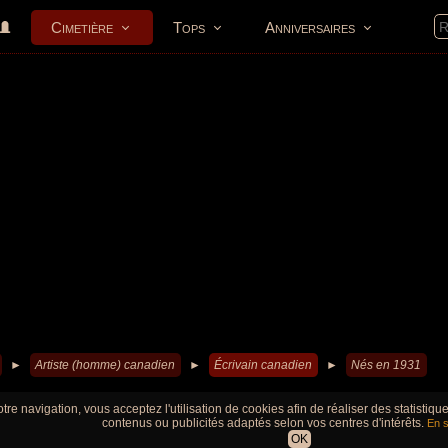
Cimetière
Tops
Anniversaires
►
Artiste (homme) canadien
►
Écrivain canadien
►
Nés en 1931
tre navigation, vous acceptez l'utilisation de cookies afin de réaliser des statistiq
contenus ou publicités adaptés selon vos centres d'intérêts.
En s
OK