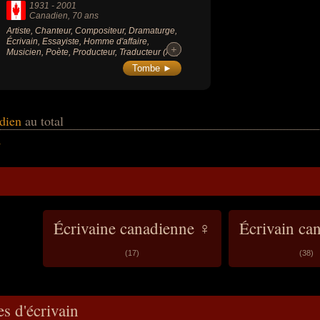
1931
-
2001
Canadien
, 70 ans
Artiste, Chanteur, Compositeur, Dramaturge,
Écrivain, Essayiste, Homme d'affaire,
+
+
Musicien, Poète, Producteur, Traducteur (Art,
Littérature, Musique, Théâtre).
Tombe ►
adien
au total
r
Écrivaine canadienne ♀
Écrivain ca
(17)
(38)
s d'écrivain