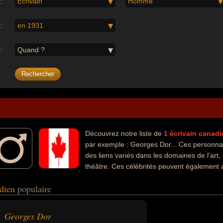
:
Écrivain
Homme
:
en 1931
:
Quand ?
Découvrez notre liste de
1
écrivain
canadi
par exemple : Georges Dor... Ces personnal
des liens variés dans les domaines de l'art, 
théâtre. Ces célébrités peuvent également a
iste, homme d'affaire, musicien, poète, producteur ou traducteur.
adien
populaire
Georges Dor