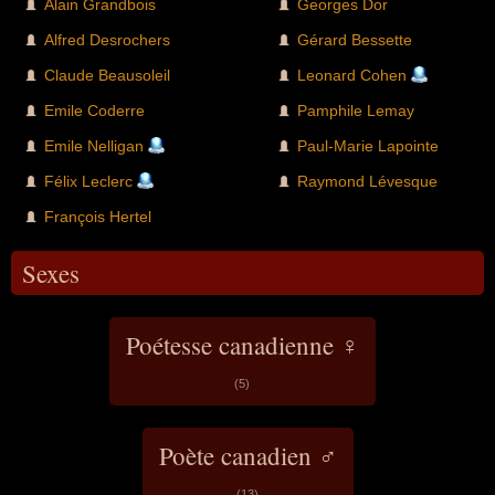
Alain Grandbois
Georges Dor
Alfred Desrochers
Gérard Bessette
Claude Beausoleil
Leonard Cohen
Emile Coderre
Pamphile Lemay
Emile Nelligan
Paul-Marie Lapointe
Félix Leclerc
Raymond Lévesque
François Hertel
Sexes
Poétesse canadienne ♀
(5)
Poète canadien ♂
(13)