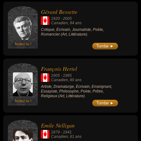
Gérard Bessette
1920
-
2005
Canadien
, 84 ans
Critique, Écrivain, Journaliste, Poète,
Romancier (Art, Littérature).
Notez-le !
Tombe ►
François Hertel
1905
-
1985
Canadien
, 80 ans
Artiste, Dramaturge, Écrivain, Enseignant,
Essayiste, Philosophe, Poète, Prêtre,
Religieux (Art, Littérature).
Notez-le !
Tombe ►
Emile Nelligan
1879
-
1941
Canadien
, 61 ans