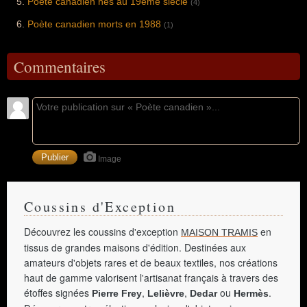
Poète canadien nés au 19ème siècle
(4)
Poète canadien morts en 1988
(1)
Commentaires
Image
Coussins d'Exception
Découvrez les coussins d'exception
en
MAISON TRAMIS
tissus de grandes maisons d'édition. Destinées aux
amateurs d'objets rares et de beaux textiles, nos créations
haut de gamme valorisent l'artisanat français à travers des
étoffes signées
,
,
ou
.
Pierre Frey
Lelièvre
Dedar
Hermès