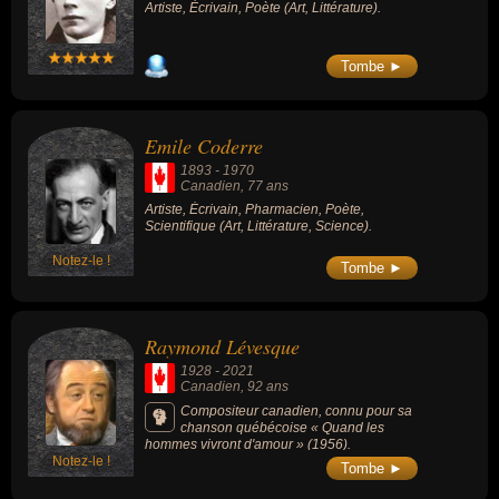
Artiste, Écrivain, Poète (Art, Littérature).
Tombe ►
Emile Coderre
1893
-
1970
Canadien
, 77 ans
Artiste, Écrivain, Pharmacien, Poète,
Scientifique (Art, Littérature, Science).
Notez-le !
Tombe ►
Raymond Lévesque
1928
-
2021
Canadien
, 92 ans
Compositeur canadien, connu pour sa
chanson québécoise « Quand les
hommes vivront d'amour » (1956).
Notez-le !
Tombe ►