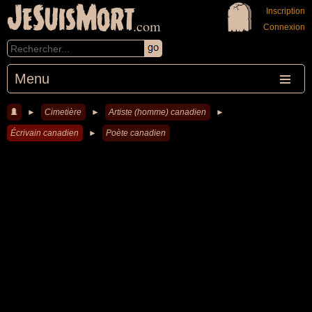
JeSuisMort
Inscription
.com
Connexion
Menu
►
Cimetière
►
Artiste (homme) canadien
►
Écrivain canadien
►
Poète canadien