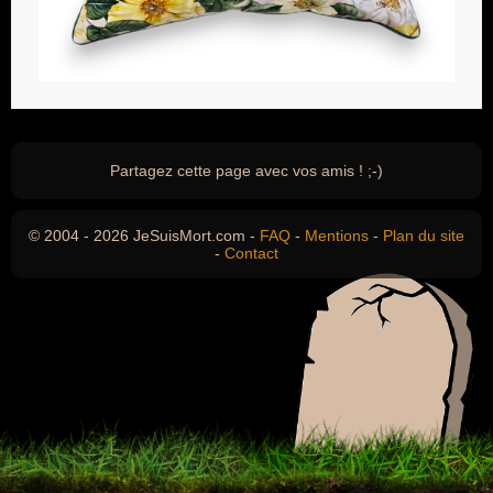
Partagez cette page avec vos amis ! ;-)
© 2004 - 2026 JeSuisMort.com -
FAQ
-
Mentions
-
Plan du site
-
Contact