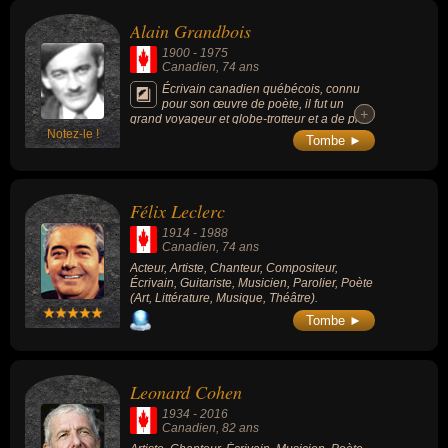
Lecture des éblouissements » (2004), « La
Alain Grandbois
blessure du silence » (2009) ou « Un siècle
de poésie mexicaine » (2009).
1900
-
1975
Canadien
, 74 ans
Écrivain canadien québécois, connu
pour son œuvre de poète, il fut un
+
+
grand voyageur et globe-trotteur et a de plus
Notez-le !
écrit des œuvres d'inspirations biographique
Tombe ►
ou autobiographique, ainsi que des
nouvelles et des essais.
Félix Leclerc
1914
-
1988
Canadien
, 74 ans
Acteur, Artiste, Chanteur, Compositeur,
Écrivain, Guitariste, Musicien, Parolier, Poète
(Art, Littérature, Musique, Théâtre).
Tombe ►
Leonard Cohen
1934
-
2016
Canadien
, 82 ans