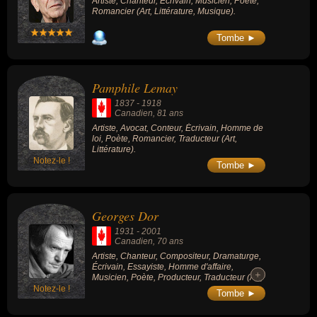
Artiste, Chanteur, Écrivain, Musicien, Poète,
Romancier (Art, Littérature, Musique).
Tombe ►
Pamphile Lemay
1837
-
1918
Canadien
, 81 ans
Artiste, Avocat, Conteur, Écrivain, Homme de
loi, Poète, Romancier, Traducteur (Art,
Littérature).
Notez-le !
Tombe ►
Georges Dor
1931
-
2001
Canadien
, 70 ans
Artiste, Chanteur, Compositeur, Dramaturge,
Écrivain, Essayiste, Homme d'affaire,
+
+
Musicien, Poète, Producteur, Traducteur (Art,
Littérature, Musique, Théâtre).
Notez-le !
Tombe ►