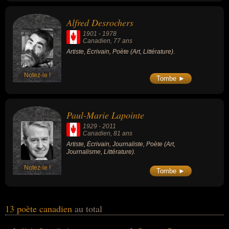
Alfred Desrochers
1901
-
1978
Canadien
, 77 ans
Artiste, Écrivain, Poète (Art, Littérature).
Notez-le !
Tombe ►
Paul-Marie Lapointe
1929
-
2011
Canadien
, 81 ans
Artiste, Écrivain, Journaliste, Poète (Art,
Journalisme, Littérature).
Notez-le !
Tombe ►
13 poète canadien
au total