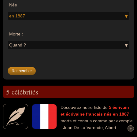
Née :
en 1887
Morte :
Quand ?
5 célébrités
Découvrez notre liste de
5
écrivain
et écrivaine
francais
nés en 1887
morts et connus comme par exemple
: Jean De La Varende, Albert
+
+
Willemetz, Pierre Jean Jouve, René Maran, Marcel Duchamp... Ces