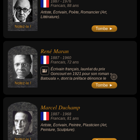
1887
-
1976
Compositeur de + de 3 000 chansons pour :
Francais
, 88 ans
Maurice Chevalier, Yvonne Printemps,
Artiste, Écrivain, Poète, Romancier (Art,
Mistinguett, Arletty, Joséphine Baker,
Littérature).
Danielle Darrieux, Pauline Carton,
Fernandel, Bourvil, Dranem, Henri Garat,
Victor Boucher, Jean Gabin, Pierre Fresnay,
Notez-le !
Tombe ►
Michel Simon, Barbara, Léo Ferré, Suzy
Delair, etc.
René Maran
1887
-
1960
Francais
, 72 ans
Écrivain français, lauréat du prix
Goncourt en 1921 pour son roman «
+
+
Batouala », dont la préface dénonce le
Notez-le !
colonialisme.
Tombe ►
Marcel Duchamp
1887
-
1968
Francais
, 81 ans
Artiste, Écrivain, Peintre, Plasticien (Art,
Peinture, Sculpture).
Notez-le !