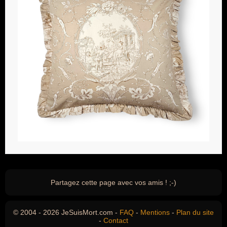
Partagez cette page avec vos amis ! ;-)
© 2004 - 2026 JeSuisMort.com -
FAQ
-
Mentions
-
Plan du site
-
Contact