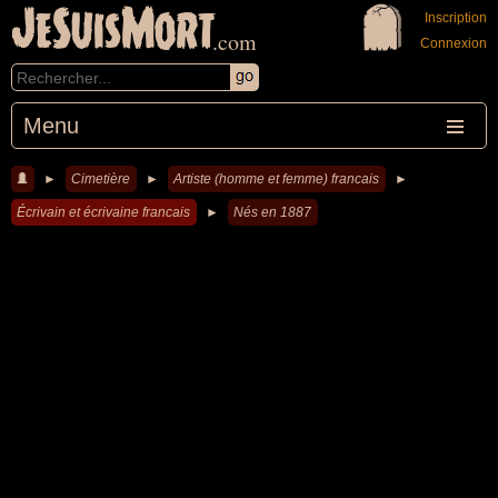
JeSuisMort
Inscription
.com
Connexion
Menu
►
Cimetière
►
Artiste (homme et femme) francais
►
Écrivain et écrivaine francais
►
Nés en 1887