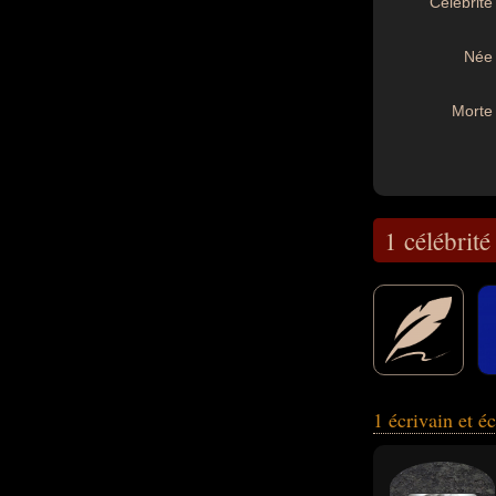
Célébrité 
Née 
Morte 
1 célébrité
1 écrivain et é