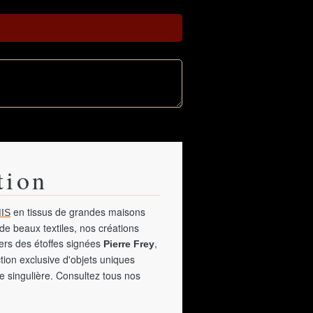
tion
en tissus de grandes maisons
IS
de beaux textiles, nos créations
vers des étoffes signées
,
Pierre Frey
tion exclusive d'objets uniques
e singulière. Consultez tous nos