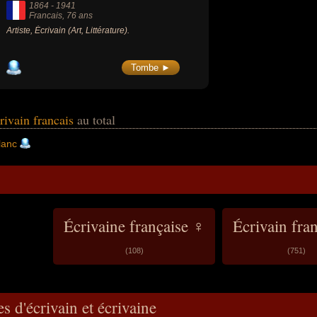
1864
-
1941
Francais
, 76 ans
Artiste, Écrivain (Art, Littérature).
Tombe ►
crivain francais
au total
lanc
Écrivaine française ♀
Écrivain fra
(108)
(751)
s d'écrivain et écrivaine