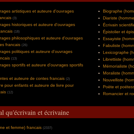
rages artistiques et auteure d'ouvrages
Biographe (hom
rancais
Diariste (homme
(3)
rages historiques et auteure d'ouvrages
Écrivain scientif
rancais
Épistolier et épi
(18)
rages philosophiques et auteure d'ouvrages
Essayiste (homm
es francais
(26)
Fabuliste (homm
rages politiques et auteure d'ouvrages
Lexicographe (
ancais
(13)
Librettiste (ho
rages sportifs et auteure d'ouvrages sportifs
Mémorialiste (h
Moraliste (homm
ntes et auteure de contes francais
(2)
Nouvelliste (ho
re pour enfants et auteure de livre pour
Poète et poétess
cais
(12)
Romancier et ro
l qu'écrivain et écrivaine
me et femme) francais
(2337)