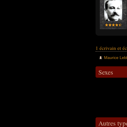
1 écrivain et é
Maurice Leb
Sexes
Autres type