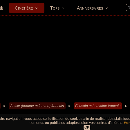
Cimetière
Tops
Anniversaires
►
Artiste (homme et femme) francais
►
Écrivain et écrivaine francais
►
tre navigation, vous acceptez l'utilisation de cookies afin de réaliser des statistiq
contenus ou publicités adaptés selon vos centres d'intérêts.
En s
OK