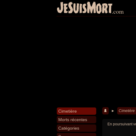
JeSuisMort
.com
Cimetière
►
Cimetière
Morts récentes
En poursuivant vo
Catégories