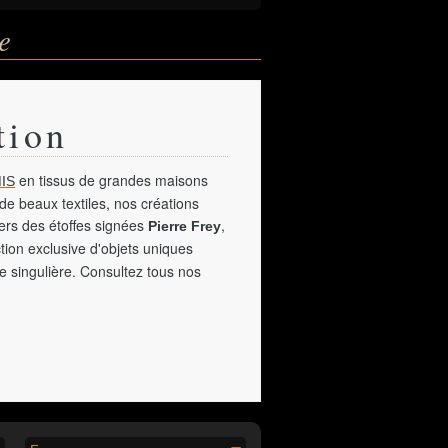
e
tion
en tissus de grandes maisons
IS
de beaux textiles, nos créations
vers des étoffes signées
,
Pierre Frey
tion exclusive d'objets uniques
e singulière. Consultez tous nos