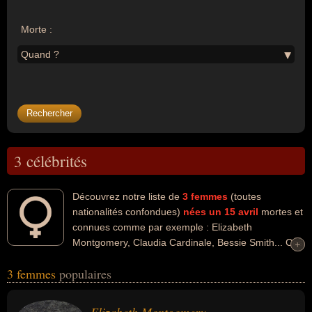
Morte :
Quand ?
3 célébrités
Découvrez notre liste de
3
femmes
(toutes
nationalités confondues)
nées un 15 avril
mortes et
connues comme par exemple : Elizabeth
Montgomery, Claudia Cardinale, Bessie Smith... Ces
+
+
personnalités (de sexe féminin) peuvent avoir des liens variés dans
3 femmes
populaires
les domaines de l'art, du cinéma, de la télévision, de la musique, du
théâtre, de variétés ou du blues. Ces célébrités peuvent également
avoir été actrice, artiste, chanteuse, chanteuse de variétés,