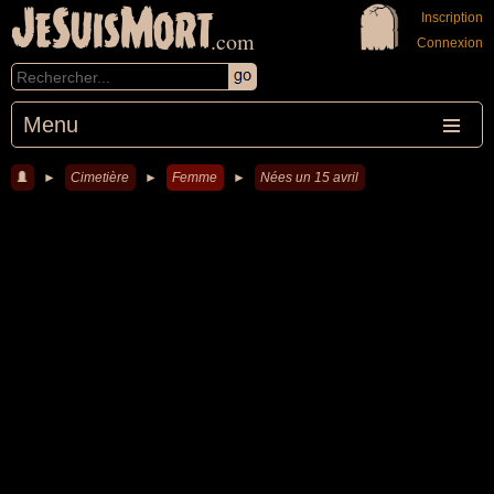
JeSuisMort
Inscription
.com
Connexion
Menu
►
Cimetière
►
Femme
►
Nées un 15 avril