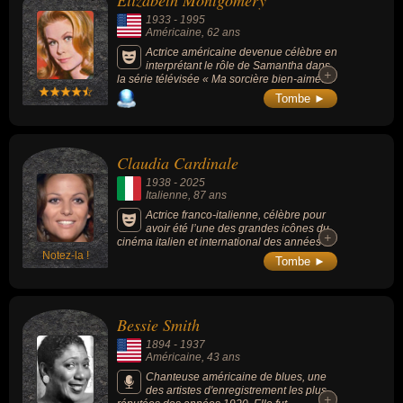
Elizabeth Montgomery
mannequin, musicienne ou chanteuse de blues. En ce qui
1933
-
1995
concerne leurs nationalités au moment de leurs morts, ils peuvent
Américaine
, 62 ans
avoir été américaine, italienne ou française par exemple.
Actrice américaine devenue célèbre en
interprétant le rôle de Samantha dans
+
+
la série télévisée « Ma sorcière bien-aimée »
(Bewitched, 1964-1972, 8 saisons, 254
Tombe ►
épisodes).
Claudia Cardinale
1938
-
2025
Italienne
, 87 ans
Actrice franco-italienne, célèbre pour
avoir été l’une des grandes icônes du
+
+
cinéma italien et international des années
Notez-la !
1960 et 1970 en jouant dans des chefs-
Tombe ►
d’œuvre comme "Le Guépard", "8½" et "Il
était une fois dans l’Ouest".
Bessie Smith
1894
-
1937
Américaine
, 43 ans
Chanteuse américaine de blues, une
des artistes d'enregistrement les plus
+
+