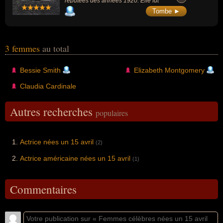
réputées des années 1920. Elle fut
surnommée l'Impératrice du Blues.
Tombe ►
3 femmes
au total
Bessie Smith
Elizabeth Montgomery
Claudia Cardinale
Autres recherches
populaires
Actrice nées un 15 avril
(2)
Actrice américaine nées un 15 avril
(1)
Commentaires