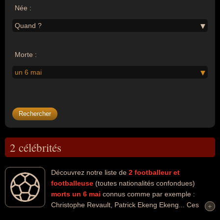
Née :
Quand ?
Morte :
un 6 mai
2 célébrités
Découvrez notre liste de
2
footballeur et
footballeuse
(toutes nationalités confondues)
morts un 6 mai
connus comme par exemple :
Christophe Revault, Patrick Ekeng Ekeng... Ces
+
+
personnalités peuvent avoir des liens variés dans les domaines du