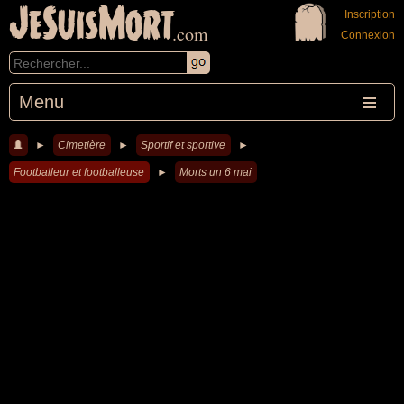
JeSuisMort
Inscription
.com
Connexion
Menu
►
Cimetière
►
Sportif et sportive
►
Footballeur et footballeuse
►
Morts un 6 mai