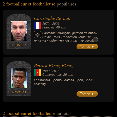
2 footballeur et footballeuse
populaires
football, du sport ou du sport collectif. Ces célébrités peuvent
également avoir été entraineur, entraineur de football ou sportif. En
ce qui concerne leurs nationalités au moment de leurs morts, ils
Christophe Revault
peuvent avoir été francais ou camerounais par exemple.
1972
-
2021
Francais
, 49 ans
Footballeur français, gardien de but du
Havre, Paris, Rennes ou Toulouse,
+
+
dans les années 1990 et 2000. 2 sélections
Notez-le !
en équipe de France A' (entre 1995 et 1996),
Tombe ►
3 fois champion de France de Division 2,
vainqueur de la Coupe de France (en 1998
avec le PSG) et vainqueur de la Coupe de la
Ligue (en 1998 avec le PSG).
Patrick Ekeng Ekeng
1990
-
2016
Camerounais
, 26 ans
Footballeur, Sportif (Football, Sport, Sport
collectif).
Notez-le !
Tombe ►
2 footballeur et footballeuse
au total