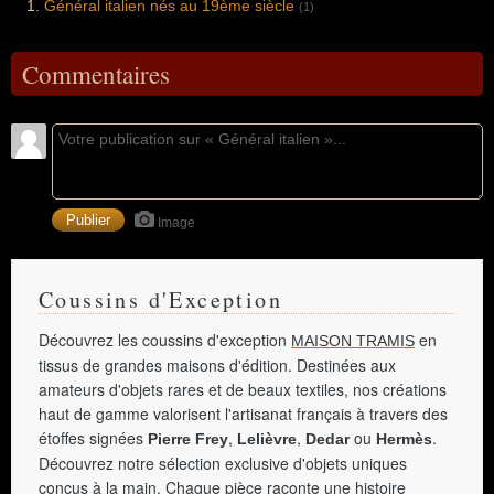
Général italien nés au 19ème siècle
(1)
Commentaires
Image
Coussins d'Exception
Découvrez les coussins d'exception
en
MAISON TRAMIS
tissus de grandes maisons d'édition. Destinées aux
amateurs d'objets rares et de beaux textiles, nos créations
haut de gamme valorisent l'artisanat français à travers des
étoffes signées
,
,
ou
.
Pierre Frey
Lelièvre
Dedar
Hermès
Découvrez notre sélection exclusive d'objets uniques
conçus à la main. Chaque pièce raconte une histoire