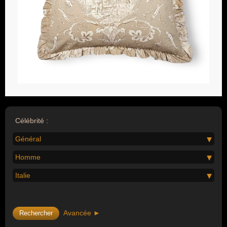
Célébrité :
Général
Homme
Italie
Avancée ►