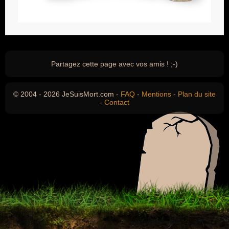
Partagez cette page avec vos amis ! ;-)
© 2004 - 2026 JeSuisMort.com -
FAQ
-
Mentions
-
Plan du site
-
Contact