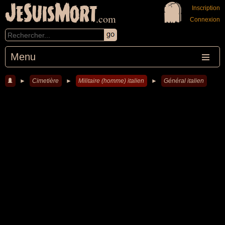
JeSuisMort
Inscription
.com
Connexion
Menu
►
Cimetière
►
Militaire (homme) italien
►
Général italien