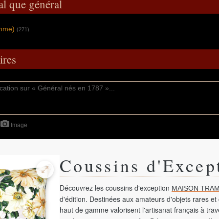
al que général
omme)
(271)
res
Image
Coussins d'Excep
Découvrez les coussins d'exception
MAISON TRAM
d'édition. Destinées aux amateurs d'objets rares et 
haut de gamme valorisent l'artisanat français à tra