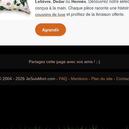
,
ou
. Découvrez notre sélec
Lelièvre
Dedar
Hermès
conçus à la main. Chaque pièce raconte une histoir
et profitez de la livraison offerte.
coussins de luxe
Agrandir
Partagez cette page avec vos amis ! ;-)
© 2004 - 2026 JeSuisMort.com -
FAQ
-
Mentions
-
Plan du site
-
Contac