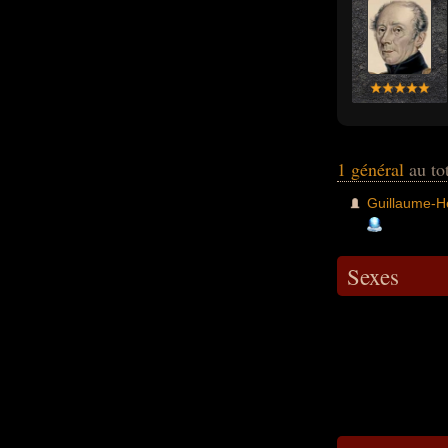
1 général
au to
Guillaume-H
Sexes