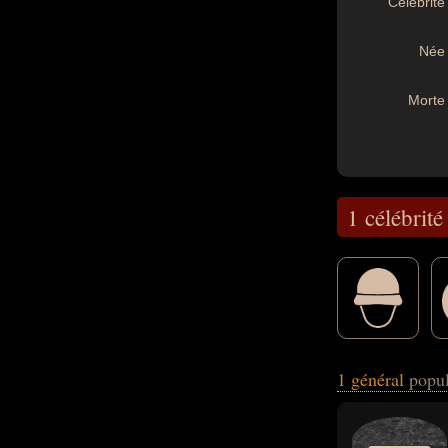
Célébrité 
Née 
Morte 
1 célébrité
peuvent avoir été
1 général
popul