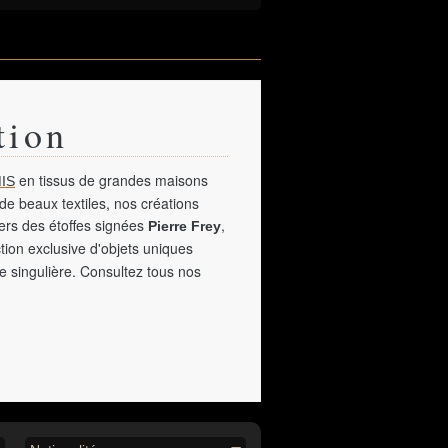
tion
en tissus de grandes maisons
IS
de beaux textiles, nos créations
vers des étoffes signées
,
Pierre Frey
tion exclusive d'objets uniques
e singulière. Consultez tous nos