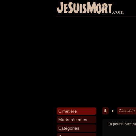
JeSuisMort
.com
Cimetière
►
Cimetière
Morts récentes
En poursuivant vo
Catégories