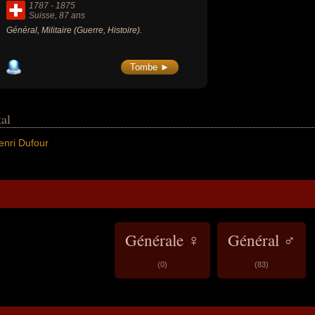
1787
-
1875
Suisse
, 87 ans
Général, Militaire (Guerre, Histoire).
Tombe ►
tal
enri Dufour
Générale ♀
Général ♂
(0)
(83)