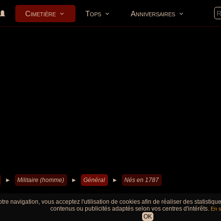
Cimetière
Tops
Anniversaires
►
Militaire (homme)
►
Général
►
Nés en 1787
tre navigation, vous acceptez l'utilisation de cookies afin de réaliser des statistiq
contenus ou publicités adaptés selon vos centres d'intérêts.
En s
OK