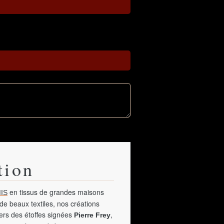
tion
en tissus de grandes maisons
IS
de beaux textiles, nos créations
vers des étoffes signées
,
Pierre Frey