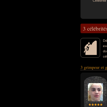
Célébrité 
3 célébrité
Dé
ex
do
cé
au moment de leur
3 grimpeur et