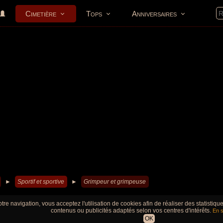
Cimetière
Tops
Anniversaires
►
Sportif et sportive
►
Grimpeur et grimpeuse
tre navigation, vous acceptez l'utilisation de cookies afin de réaliser des statistiq
contenus ou publicités adaptés selon vos centres d'intérêts.
En s
OK