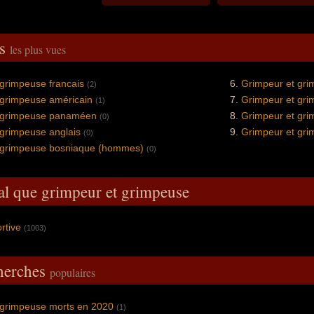
és
les plus vues
grimpeuse francais
Grimpeur et gr
(2)
 grimpeuse américain
Grimpeur et gr
(1)
 grimpeuse panaméen
Grimpeur et grim
(0)
 grimpeuse anglais
Grimpeur et gri
(0)
 grimpeuse bosniaque (hommes)
(0)
al que grimpeur et grimpeuse
ortive
(1003)
cherches
populaires
 grimpeuse morts en 2020
(1)