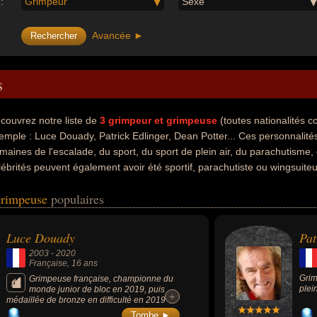
:
Grimpeur
Sexe
Avancée ►
s
couvrez notre liste de
3
grimpeur et grimpeuse
(toutes nationalités 
emple : Luce Douady, Patrick Edlinger, Dean Potter... Ces personnalités
maines de l'escalade, du sport, du sport de plein air, du parachutisme,
lébrités peuvent également avoir été sportif, parachutiste ou wingsuiteu
s morts, ils peuvent avoir été francais ou américain par exemple.
 grimpeuse
populaires
Luce Douady
Pat
2003
-
2020
Française
, 16 ans
Grim
Grimpeuse française, championne du
plein
monde junior de bloc en 2019, puis
+
+
médaillée de bronze en difficulté en 2019
aux championnats d'Europe senior
Tombe ►