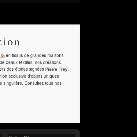
tion
en tissus de grandes maisons
IS
de beaux textiles, nos créations
vers des étoffes signées
,
Pierre Frey
tion exclusive d'objets uniques
e singulière. Consultez tous nos