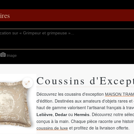
res
Image
Coussins d'Excep
Découvrez les coussins d'exception
MAISON TRAM
d'édition. Destinées aux amateurs d'objets rares et 
haut de gamme valorisent l'artisanat français à tra
,
ou
. Découvrez notre sélec
Lelièvre
Dedar
Hermès
conçus à la main. Chaque pièce raconte une histoir
et profitez de la livraison offerte.
coussins de luxe