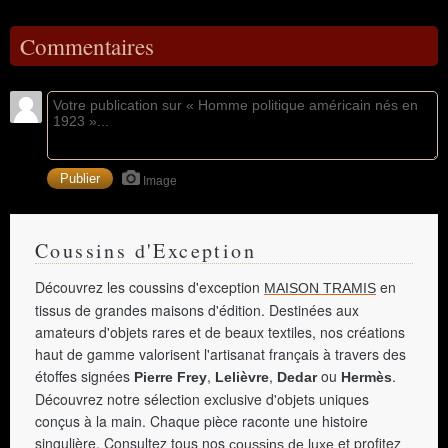
Commentaires
Image
Coussins d'Exception
Découvrez les coussins d'exception
en
MAISON TRAMIS
tissus de grandes maisons d'édition. Destinées aux
amateurs d'objets rares et de beaux textiles, nos créations
haut de gamme valorisent l'artisanat français à travers des
étoffes signées
,
,
ou
.
Pierre Frey
Lelièvre
Dedar
Hermès
Découvrez notre sélection exclusive d'objets uniques
conçus à la main. Chaque pièce raconte une histoire
singulière. Consultez tous nos
et profitez
coussins de luxe