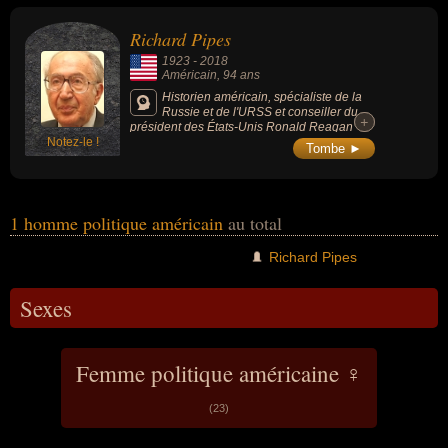
domaines de l'histoire ou de la politique. Ces célébrités peuvent
également avoir été historien ou scientifique.
Richard Pipes
1923
-
2018
Américain
, 94 ans
Historien américain, spécialiste de la
Russie et de l'URSS et conseiller du
+
+
président des États-Unis Ronald Reagan
Notez-le !
pour l'Europe de l'Est.
Tombe ►
1 homme politique américain
au total
Richard Pipes
Sexes
Femme politique américaine ♀
(23)