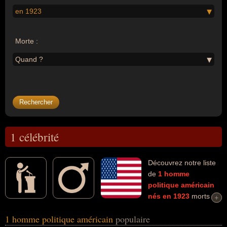
en 1923
Morte :
Quand ?
1 célébrité
Découvrez notre liste
de
1
homme
politique
américain
nés en 1923
morts et
+
+
connus comme par exemple : Richard Pipes... Ces personnalités
1 homme politique américain
populaire
(de sexe masculin) peuvent avoir des liens variés dans les