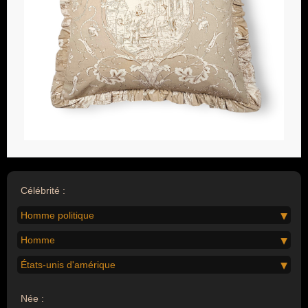
Célébrité :
Homme politique
Homme
États-unis d'amérique
Née :