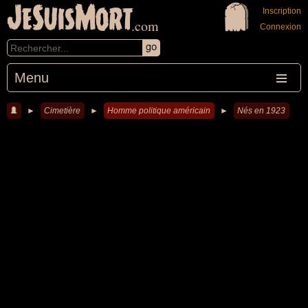
JeSuisMort
Inscription
.com
Connexion
Menu
►
Cimetière
►
Homme politique américain
►
Nés en 1923