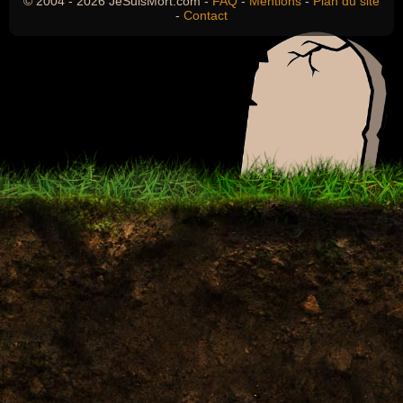
© 2004 - 2026 JeSuisMort.com -
FAQ
-
Mentions
-
Plan du site
-
Contact