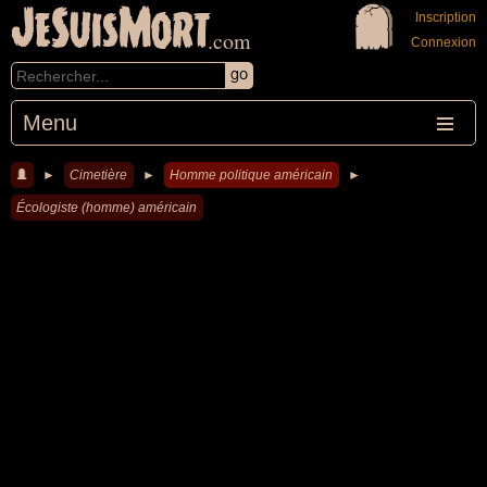
JeSuisMort
Inscription
.com
Connexion
Menu
►
Cimetière
►
Homme politique américain
►
Écologiste (homme) américain