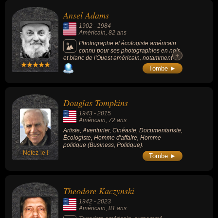
Ansel Adams
1902
-
1984
Américain
, 82 ans
Photographe et écologiste américain
connu pour ses photographies en noir
+
+
et blanc de l'Ouest américain, notamment
dans la Sierra Nevada, et plus
Tombe ►
particulièrement du parc national de
Yosemite. Une de ses plus célèbres
photographies s'intitule « Moonrise,
Hernandez, Nouveau Mexique ».
Douglas Tompkins
1943
-
2015
Américain
, 72 ans
Artiste, Aventurier, Cinéaste, Documentariste,
Écologiste, Homme d'affaire, Homme
politique (Business, Politique).
Notez-le !
Tombe ►
Theodore Kaczynski
1942
-
2023
Américain
, 81 ans