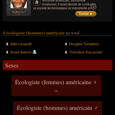
Terroriste américain, surnommé
Unabomer, il avait décidé de combattre
+
+
la société technologique et industrielle en
Notez-le !
s'engageant dans une campagne d'envoi de
Tombe ►
colis piégés pendant 18 ans, faisant 3 morts
et 23 blessés avec 16 bombes envoyées. Il a
fait l'objet de la chasse à l'homme la plus
coûteuse de l'histoire du FBI, ayant aspiré à
devenir le « parfait tueur anonyme ».
4 écologiste (hommes) américain
au total
Aldo Leopold
Douglas Tompkins
Ansel Adams
Theodore Kaczynski
Sexes
Écologiste (femmes) américaine ♀
(1)
Écologiste (hommes) américain ♂