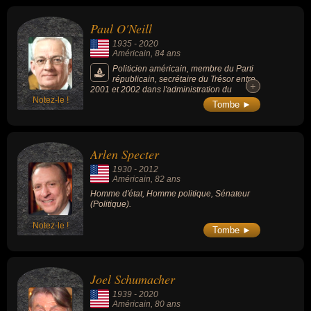
le meilleur joueur de football de tous les
temps. Il fait partie du Pro Football Hall of
Paul O'Neill
Fame et du College Football Hall of Fame.
Devenu acteur, il a joué dans environ 50
1935
-
2020
films dont « Les Douze Salopards » (1967), «
Américain
, 84 ans
Running Man » (1987) ou « Mars Attacks! »
(1996).
Politicien américain, membre du Parti
républicain, secrétaire du Trésor entre
+
+
2001 et 2002 dans l'administration du
Notez-le !
président George W. Bush. Il est célèbre
Tombe ►
pour sa description de l’ancien président
comme « un aveugle entouré de sourds ».
Arlen Specter
1930
-
2012
Américain
, 82 ans
Homme d'état, Homme politique, Sénateur
(Politique).
Notez-le !
Tombe ►
Joel Schumacher
1939
-
2020
Américain
, 80 ans