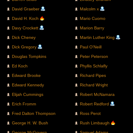
David Graeber
Malcolm x
David H. Koch
Mario Cuomo
Davy Crockett
Marion Barry
Dick Cheney
Martin Luther King
Dick Gregory
Paul O'Neill
Douglas Tompkins
Peter Peterson
Ed Koch
Phyllis Schlafly
Edward Brooke
Richard Pipes
Edward Kennedy
Richard Wright
Elijah Cummings
Robert McNamara
Erich Fromm
Robert Redford
Fred Dalton Thompson
Ross Perot
George H. W. Bush
Rush Limbaugh
George McGovern
Samuel Adams