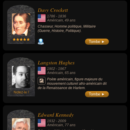
photographies s'intitule « Moonrise,
Hernandez, Nouveau Mexique ».
Davy Crockett
1786
-
1836
Américain
, 49 ans
Chasseur, Homme politique, Militaire
(Guerre, Histoire, Politique).
Tombe ►
Langston Hughes
1902
-
1967
Américain
, 65 ans
Poète américain, figure majeure du
mouvement culturel afro-américain dit
de la Renaissance de Harlem.
Notez-le !
Tombe ►
Edward Kennedy
1932
-
2009
Américain
, 77 ans