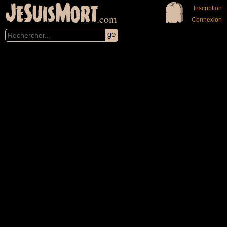
JeSuisMort
Inscription
.com
Connexion