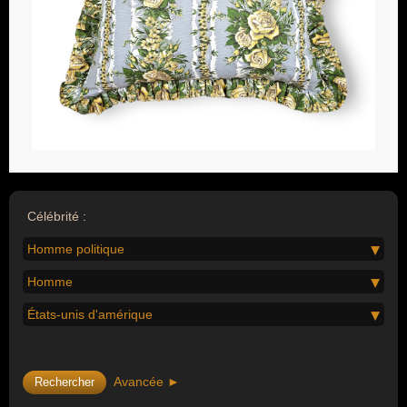
Célébrité :
Homme politique
Homme
États-unis d'amérique
Avancée ►