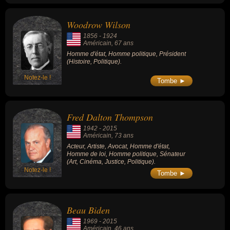
démocrate.
Woodrow Wilson
1856
-
1924
Américain
, 67 ans
Homme d'état, Homme politique, Président
(Histoire, Politique).
Notez-le !
Tombe ►
Fred Dalton Thompson
1942
-
2015
Américain
, 73 ans
Acteur, Artiste, Avocat, Homme d'état,
Homme de loi, Homme politique, Sénateur
(Art, Cinéma, Justice, Politique).
Notez-le !
Tombe ►
Beau Biden
1969
-
2015
Américain
, 46 ans