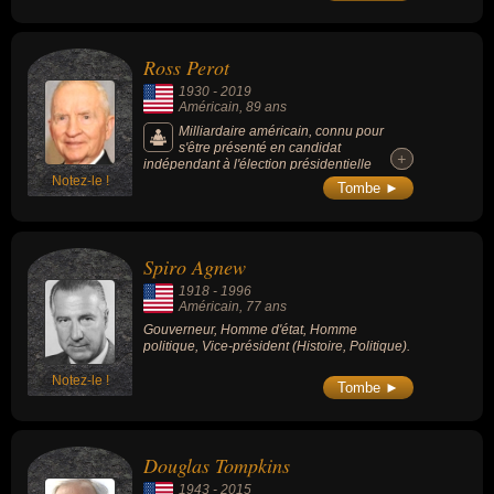
Ross Perot
1930
-
2019
Américain
, 89 ans
Milliardaire américain, connu pour
s'être présenté en candidat
+
+
indépendant à l'élection présidentielle
Notez-le !
américaine de 1992 (au cours de laquelle il
Tombe ►
rassembla presque 19 % des voix) et une
autre fois sous la bannière du parti qu'il a
fondé, le Parti de la réforme des États-Unis
d'Amérique, en 1996, où cette fois-ci son
Spiro Agnew
score fut plus modeste.
1918
-
1996
Américain
, 77 ans
Gouverneur, Homme d'état, Homme
politique, Vice-président (Histoire, Politique).
Notez-le !
Tombe ►
Douglas Tompkins
1943
-
2015