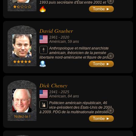
+
+
1993 puis secrétaire d'État entre 2001 et
2005 dans l'administration du président
Tombe ►
George W. Bush. Défenseur de l’intervention
américaine, il avait fait en 2003 une longue
allocution sur les armes de destruction
massive prétendument détenues par l’Irak
David Graeber
(des arguments qui ont servi à justifier
l’invasion du pays).
1961
-
2020
Américain
, 59 ans
Anthropologue et militant anarchiste
américain, théoricien de la pensée
+
+
libertaire nord-américaine et figure de proue
du mouvement Occupy Wall Street, il est le
Tombe ►
théoricien du concept de "bullshit job".
Dick Cheney
1941
-
2025
Américain
, 84 ans
Politicien américain républicain, 46
vice-président des États-Unis de 2001
+
+
à 2009. PDG de la multinationale pétrolière
Notez-le !
Halliburton, il aurait exercé une influence
Tombe ►
décisive et controversée sur les orientations
politiques du cabinet durant la présidence de
George W. Bush, surtout concernant la
politique étrangère, au point d'être parfois