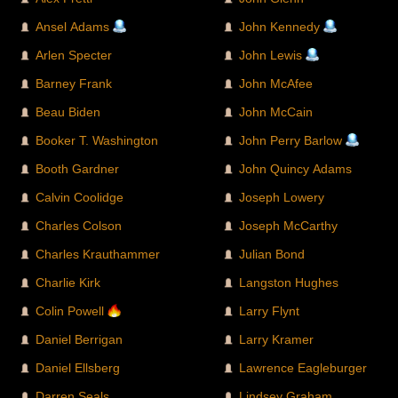
Ansel Adams
John Kennedy
Arlen Specter
John Lewis
Barney Frank
John McAfee
Beau Biden
John McCain
Booker T. Washington
John Perry Barlow
Booth Gardner
John Quincy Adams
Calvin Coolidge
Joseph Lowery
Charles Colson
Joseph McCarthy
Charles Krauthammer
Julian Bond
Charlie Kirk
Langston Hughes
Colin Powell
Larry Flynt
Daniel Berrigan
Larry Kramer
Daniel Ellsberg
Lawrence Eagleburger
Darren Seals
Lindsey Graham