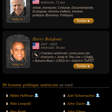
Américain
, 72 ans
Artiste, Aventurier, Cinéaste, Documentariste,
Écologiste, Homme d'affaire, Homme
politique (Business, Politique).
Notez-le !
Tombe ►
Harry Belafonte
1927
-
2023
Américain
, 96 ans
Chanteur américain, connu pour ses
chansons « Jump In The Line » (1946),
+
+
« Banana Boat » (1952) et « Island In The
Notez-le !
Sun » (1957).
Tombe ►
86 homme politique américain
au total
Abbie Hoffman
Joel Schumacher
Aldo Leopold
John Gavin
Alex Pretti
John Glenn