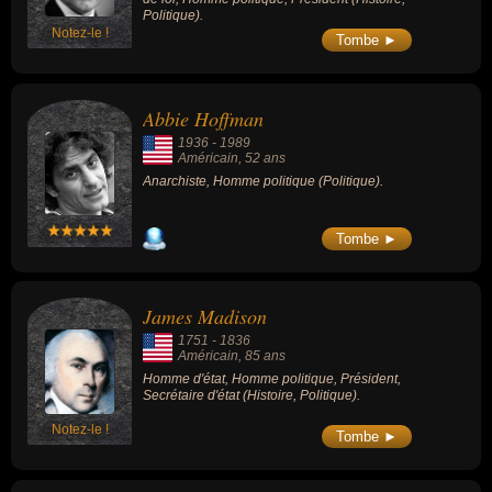
Politique).
Notez-le !
Tombe ►
Abbie Hoffman
1936
-
1989
Américain
, 52 ans
Anarchiste, Homme politique (Politique).
Tombe ►
James Madison
1751
-
1836
Américain
, 85 ans
Homme d'état, Homme politique, Président,
Secrétaire d'état (Histoire, Politique).
Notez-le !
Tombe ►