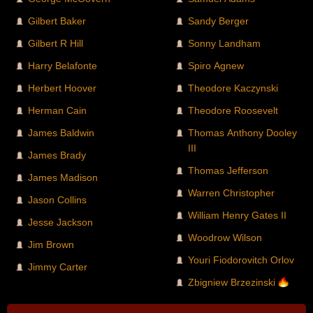
Gilbert Baker
Sandy Berger
Gilbert R Hill
Sonny Landham
Harry Belafonte
Spiro Agnew
Herbert Hoover
Theodore Kaczynski
Herman Cain
Theodore Roosevelt
James Baldwin
Thomas Anthony Dooley
III
James Brady
Thomas Jefferson
James Madison
Warren Christopher
Jason Collins
William Henry Gates II
Jesse Jackson
Woodrow Wilson
Jim Brown
Youri Fiodorovitch Orlov
Jimmy Carter
Zbigniew Brzezinski