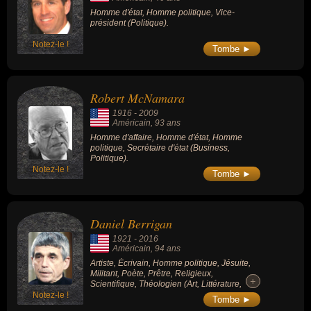
Homme d'état, Homme politique, Vice-
président (Politique).
Notez-le !
Tombe ►
Robert McNamara
1916
-
2009
Américain
, 93 ans
Homme d'affaire, Homme d'état, Homme
politique, Secrétaire d'état (Business,
Politique).
Notez-le !
Tombe ►
Daniel Berrigan
1921
-
2016
Américain
, 94 ans
Artiste, Écrivain, Homme politique, Jésuite,
Militant, Poète, Prêtre, Religieux,
+
+
Scientifique, Théologien (Art, Littérature,
Religion).
Notez-le !
Tombe ►