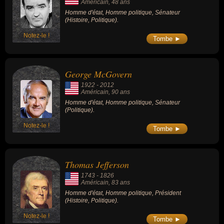
Américain
, 48 ans
Homme d'état, Homme politique, Sénateur
(Histoire, Politique).
Notez-le !
Tombe ►
George McGovern
1922
-
2012
Américain
, 90 ans
Homme d'état, Homme politique, Sénateur
(Politique).
Notez-le !
Tombe ►
Thomas Jefferson
1743
-
1826
Américain
, 83 ans
Homme d'état, Homme politique, Président
(Histoire, Politique).
Notez-le !
Tombe ►