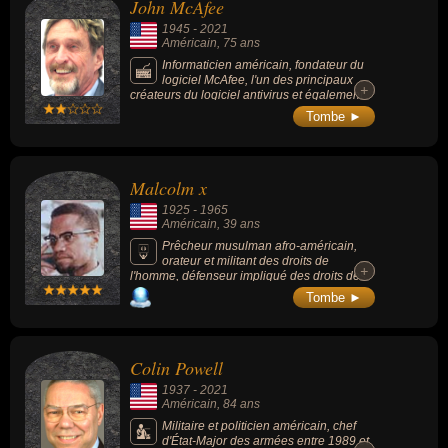
John McAfee
1945
-
2021
Américain
, 75 ans
Informaticien américain, fondateur du
logiciel McAfee, l'un des principaux
+
+
créateurs du logiciel antivirus et également
développeur d'un scanner antivirus.
Tombe ►
Malcolm x
1925
-
1965
Américain
, 39 ans
Prêcheur musulman afro-américain,
orateur et militant des droits de
+
+
l'homme, défenseur impliqué des droits des
Afro-Américains ayant mis en accusation le
Tombe ►
gouvernement des États-Unis pour sa
ségrégation de la communauté noire. Ses
détracteurs l'accusent d'avoir alimenté une
forme de racisme, le suprémacisme noir et la
Colin Powell
violence. Assassiné en 1965 par 3 militants
de Nation of Islam (1 an après avoir quitté le
1937
-
2021
mouvement), une possible implication du FBI
Américain
, 84 ans
est évoquée.
Militaire et politicien américain, chef
d'État-Major des armées entre 1989 et