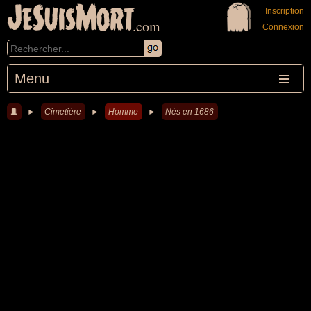
JeSuisMort
Inscription
.com
Connexion
Menu
►
Cimetière
►
Homme
►
Nés en 1686