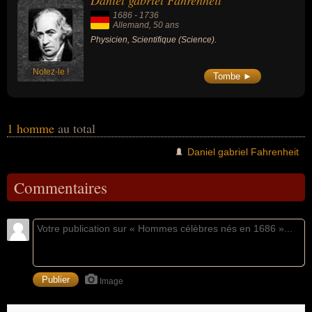
Daniel gabriel Fahrenheit
1686
-
1736
Allemand
, 50 ans
Physicien, Scientifique (Science).
Notez-le !
Tombe ►
1 homme
au total
Daniel gabriel Fahrenheit
Commentaires
Image