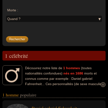
Morte :
Quand ?
1 célébrité
Découvrez notre liste de
1
hommes
(toutes
nationalités confondues)
nés en 1686
morts et
connus comme par exemple : Daniel gabriel
Fahrenheit... Ces personnalités (de sexe masculin)
+
+
peuvent avoir des liens variés dans les domaines de la science.
1 homme
populaire
Ces célébrités peuvent également avoir été physicien ou
scientifique. En ce qui concerne leurs nationalités au moment de
leurs morts, ils peuvent avoir été allemand par exemple.