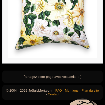
Partagez cette page avec vos amis ! ;-)
© 2004 - 2026 JeSuisMort.com -
FAQ
-
Mentions
-
Plan du site
-
Contact