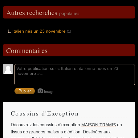
Autres recherches
populaires
Italien nés un 23 novembre
(1)
Commentaires
Image
Coussins d'Exception
Découvrez les coussins d'exception
en
MAISON TRAMIS
tissus de grandes maisons d'édition. Destinées aux