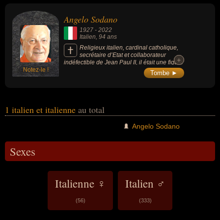
chrétien, croyant, diplomate, évêque, homme d'état, religieux,
scientifique, secrétaire d'état ou théologien.
Angelo Sodano
1927
-
2022
Italien
, 94 ans
Religieux italien, cardinal catholique,
secrétaire d’Etat et collaborateur
+
+
indéfectible de Jean Paul II, il était une figure
Notez-le !
controversée du Vatican en raison de ses
Tombe ►
liens avec la dictature chilienne et son rôle
dans l’étouffement des affaires de pédophilie
au sein de l’Eglise.
1 italien et italienne
au total
Angelo Sodano
Sexes
Italienne ♀
Italien ♂
(56)
(333)