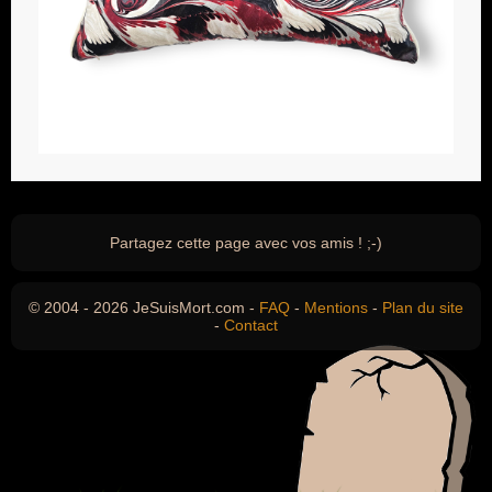
Partagez cette page avec vos amis ! ;-)
© 2004 - 2026 JeSuisMort.com -
FAQ
-
Mentions
-
Plan du site
-
Contact