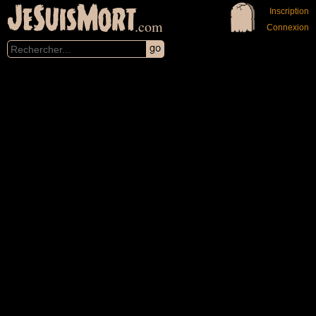
JeSuisMort
Inscription
.com
Connexion