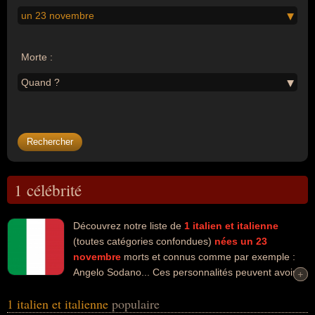
un 23 novembre
Morte :
Quand ?
1 célébrité
Découvrez notre liste de
1
italien et italienne
(toutes catégories confondues)
nées un 23
novembre
morts et connus comme par exemple :
Angelo Sodano... Ces personnalités peuvent avoir
+
+
des liens variés dans les domaines de la politique ou de la religion.
1 italien et italienne
populaire
Ces célébrités peuvent également avoir été cardinal, catholique,