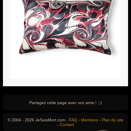
Partagez cette page avec vos amis ! ;-)
© 2004 - 2026 JeSuisMort.com -
FAQ
-
Mentions
-
Plan du site
-
Contact