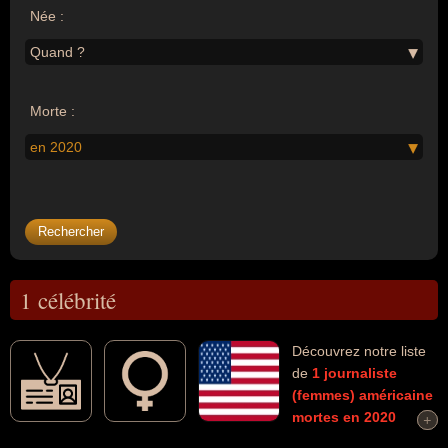
Née :
Quand ?
Morte :
en 2020
1 célébrité
Découvrez notre liste
de
1
journaliste
(femmes)
américaine
mortes en 2020
+
+
connues comme par exemple : Ruth Klüger... Ces personnalités