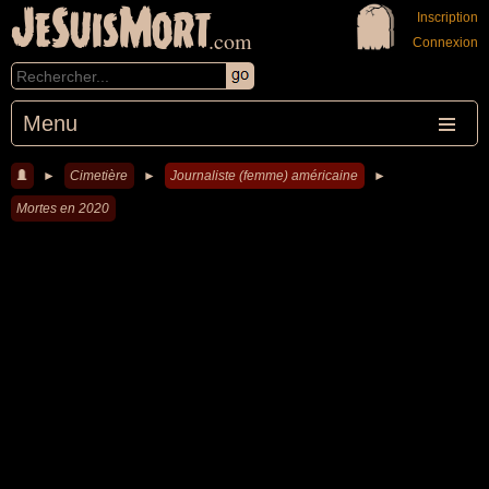
JeSuisMort
Inscription
.com
Connexion
Menu
►
Cimetière
►
Journaliste (femme) américaine
►
Mortes en 2020