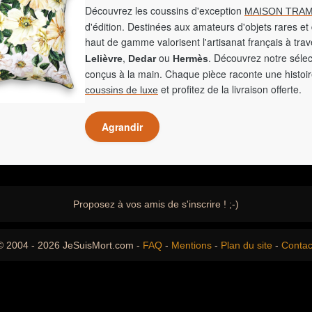
Découvrez les coussins d'exception
MAISON TRAM
d'édition. Destinées aux amateurs d'objets rares et 
haut de gamme valorisent l'artisanat français à tra
,
ou
. Découvrez notre sélec
Lelièvre
Dedar
Hermès
conçus à la main. Chaque pièce raconte une histoir
et profitez de la livraison offerte.
coussins de luxe
Agrandir
Proposez à vos amis de s'inscrire ! ;-)
© 2004 - 2026 JeSuisMort.com -
FAQ
-
Mentions
-
Plan du site
-
Contac