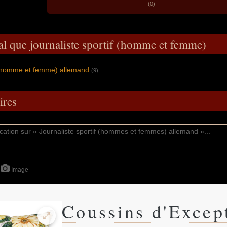
(0)
al que journaliste sportif (homme et femme)
 (homme et femme) allemand
(9)
res
Image
Coussins d'Excep