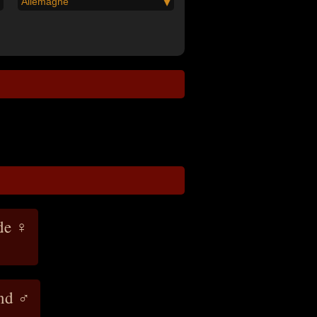
Allemagne
de ♀
and ♂