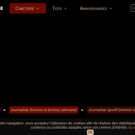
Cimetière
Tops
Anniversaires
►
Journaliste (homme et femme) allemand
►
Journaliste sportif (homme 
tre navigation, vous acceptez l'utilisation de cookies afin de réaliser des statistiq
contenus ou publicités adaptés selon vos centres d'intérêts.
En s
OK