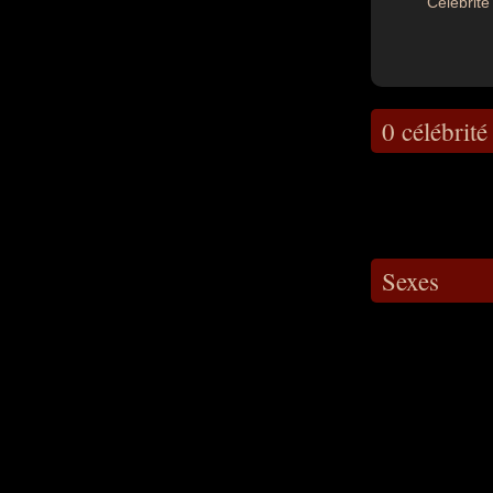
Célébrité 
0 célébrité
Sexes