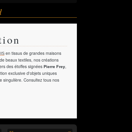
d
tion
en tissus de grandes maisons
IS
de beaux textiles, nos créations
vers des étoffes signées
,
Pierre Frey
tion exclusive d'objets uniques
e singulière. Consultez tous nos