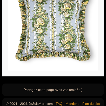
Partagez cette page avec vos amis ! ;-)
© 2004 - 2026 JeSuisMort.com -
FAQ
-
Mentions
-
Plan du site