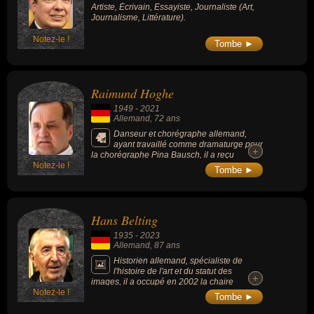
Artiste, Écrivain, Essayiste, Journaliste (Art,
sur le développement ultérieur des sciences
Journalisme, Littérature).
sociales. Ses travaux ont influencé de façon
considérable le XXe siècle, au cours duquel
de nombreux mouvements révolutionnaires
Notez-le !
Tombe ►
se sont réclamés de sa pensée.
Raimund Hoghe
1949
-
2021
Allemand
, 72 ans
Danseur et chorégraphe allemand,
ayant travaillé comme dramaturge pour
+
+
la chorégraphe Pina Bausch, il a reçu
Notez-le !
plusieurs prix et avait été nommé officier de
Tombe ►
l’ordre des Arts et des Lettres en France en
2019.
Hans Belting
1935
-
2023
Allemand
, 87 ans
Historien allemand, spécialiste de
l'histoire de l'art et du statut des
+
+
images, il a occupé en 2002 la chaire
Notez-le !
annuelle européenne au Collège de France
Tombe ►
où il a lancé un projet qui interroge « images,
corps et médiums ».