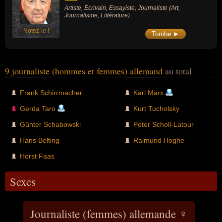
Artiste, Écrivain, Essayiste, Journaliste (Art,
Journalisme, Littérature).
Notez-le !
Tombe ►
9 journaliste (hommes et femmes) allemand
au total
Frank Schirrmacher
Karl Marx
Gerda Taro
Kurt Tucholsky
Günter Schabowski
Peter Scholl-Latour
Hans Belting
Raimund Hoghe
Horst Faas
Sexes
Journaliste (femmes) allemande ♀