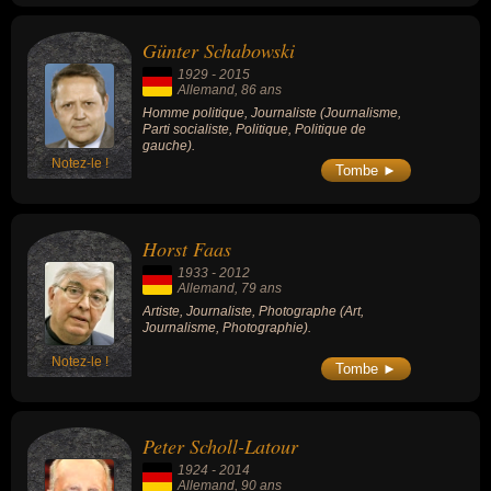
Günter Schabowski
1929
-
2015
Allemand
, 86 ans
Homme politique, Journaliste (Journalisme,
Parti socialiste, Politique, Politique de
gauche).
Notez-le !
Tombe ►
Horst Faas
1933
-
2012
Allemand
, 79 ans
Artiste, Journaliste, Photographe (Art,
Journalisme, Photographie).
Notez-le !
Tombe ►
Peter Scholl-Latour
1924
-
2014
Allemand
, 90 ans