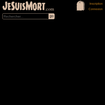
JeSuisMort
Inscription
.com
Connexion