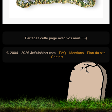
Partagez cette page avec vos amis ! ;-)
© 2004 - 2026 JeSuisMort.com -
FAQ
-
Mentions
-
Plan du site
-
Contact