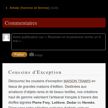
Artiste (homme et femme)
(6249)
Commentaires
Image
Coussins d'Exception
Découvrez les coussins d'exception
en
MAISON TRAMIS
tissus de grandes maisons d'édition. Destinées aux
amateurs d'objets rares et de beaux textiles, nos créations
haut de gamme valorisent l'artisanat français à travers des
étoffes signées
,
,
ou
.
Pierre Frey
Lelièvre
Dedar
Hermès
Découvrez notre sélection exclusive d'objets uniques