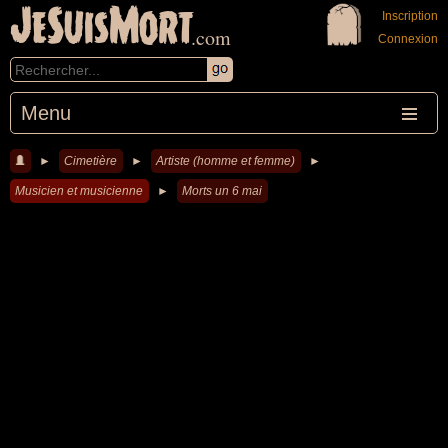
JeSuisMort
Inscription
.com
Connexion
Menu
►
Cimetière
►
Artiste (homme et femme)
►
Musicien et musicienne
►
Morts un 6 mai