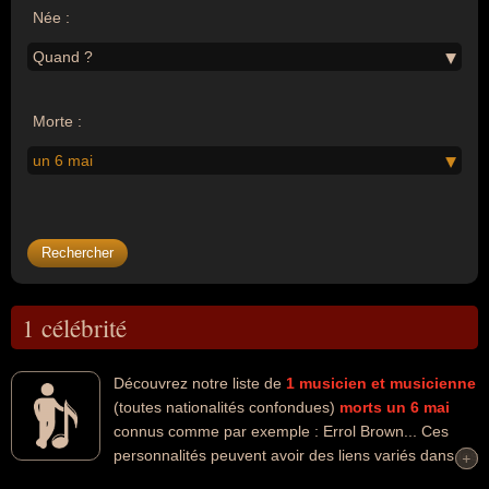
Née :
Quand ?
Morte :
un 6 mai
1 célébrité
Découvrez notre liste de
1
musicien et musicienne
(toutes nationalités confondues)
morts un 6 mai
connus comme par exemple : Errol Brown... Ces
personnalités peuvent avoir des liens variés dans les
+
+
domaines de l'art ou de la musique. Ces célébrités peuvent