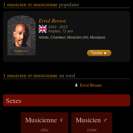
1 musicien et musicienne
populaire
également avoir été artiste ou chanteur. En ce qui concerne leurs
nationalités au moment de leurs morts, ils peuvent avoir été anglais
par exemple.
Errol Brown
1943
-
2015
Anglais
, 71 ans
Artiste, Chanteur, Musicien (Art, Musique).
Notez-le !
Tombe ►
1 musicien et musicienne
au total
Errol Brown
Sexes
Musicienne ♀
Musicien ♂
(291)
(1244)