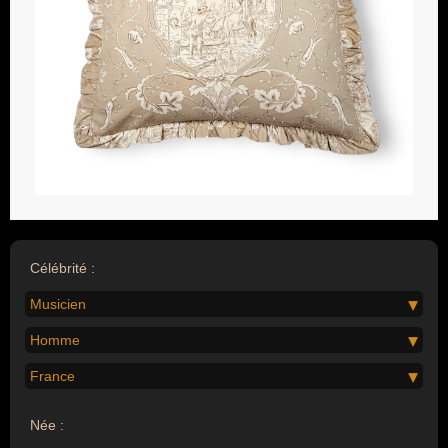
Célébrité :
Musicien
Homme
France
Née :