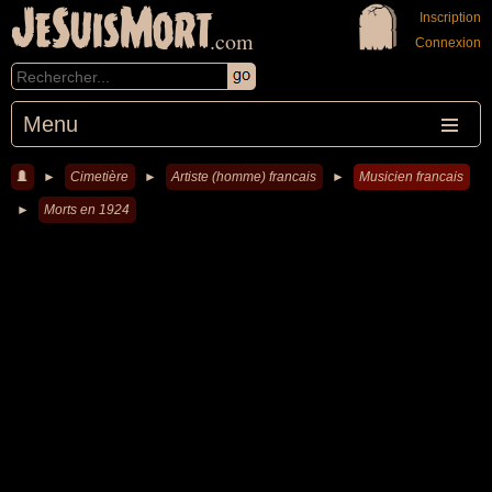
JeSuisMort
Inscription
.com
Connexion
Menu
►
Cimetière
►
Artiste (homme) francais
►
Musicien francais
►
Morts en 1924