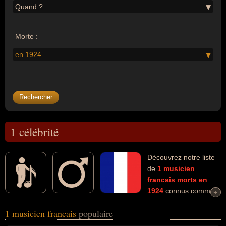
Quand ?
Morte :
en 1924
1 célébrité
Découvrez notre liste
de
1
musicien
francais
morts en
1924
connus comme
+
+
par exemple : Gabriel Fauré... Ces personnalités (de sexe
1 musicien francais
populaire
masculin) peuvent avoir des liens variés dans les domaines de l'art
ou de la musique. Ces célébrités peuvent également avoir été