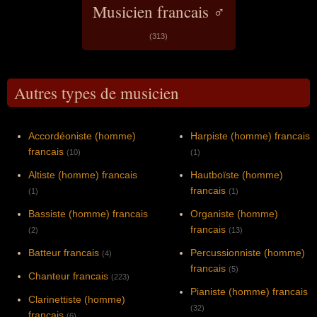
Musicien francais ♂
(313)
Autres types de musicien
Accordéoniste (homme)
Harpiste (homme) francais
francais
(10)
(1)
Altiste (homme) francais
Hautboïste (homme)
francais
(1)
(1)
Bassiste (homme) francais
Organiste (homme)
francais
(2)
(13)
Batteur francais
Percussionniste (homme)
(4)
francais
(5)
Chanteur francais
(223)
Pianiste (homme) francais
Clarinettiste (homme)
(32)
francais
(6)