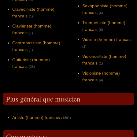
Saxophoniste (homme)
Claveciniste (homme)
francais
(6)
francais
(1)
Trompettiste (homme)
Claviériste (homme)
francais
(6)
francais
(1)
Violiste (homme) francais
Contrebassiste (homme)
(1)
francais
(1)
Violoncelliste (homme)
Guitariste (homme)
francais
(1)
francais
(28)
Violoniste (homme)
francais
(4)
Plus général que musicien
Artiste (homme) francais
(1891)
Commentaires