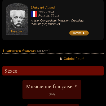
artiste, compositeur, organiste ou pianiste.
Gabriel Fauré
1845
-
1924
Francais
, 79 ans
Artiste, Compositeur, Musicien, Organiste,
Pianiste (Art, Musique).
Notez-le !
Tombe ►
1 musicien francais
au total
Gabriel Fauré
Sexes
Musicienne française ♀
(106)