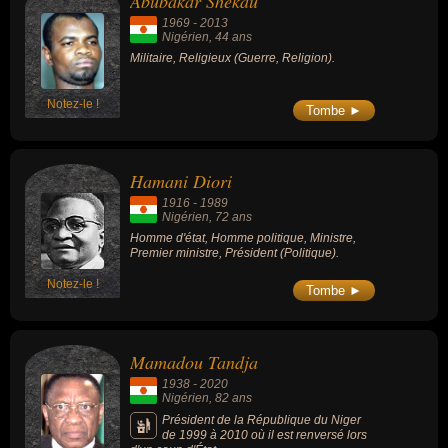
Abubakar Shekau
1969
-
2013
Nigérien
, 44 ans
Militaire, Religieux (Guerre, Religion).
Notez-le !
Tombe ►
Hamani Diori
1916
-
1989
Nigérien
, 72 ans
Homme d'état, Homme politique, Ministre,
Premier ministre, Président (Politique).
Notez-le !
Tombe ►
Mamadou Tandja
1938
-
2020
Nigérien
, 82 ans
Président de la République du Niger
de 1999 à 2010 où il est renversé lors