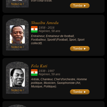
d'un coup d'État.
Notez-le !
Tombe ►
Shuaibu Amodu
1958
-
2016
Nigérien
, 58 ans
Entraineur, Entraineur de football,
Footballeur, Sportif (Football, Sport, Sport
collectif).
Notez-le !
Tombe ►
Fela Kuti
1938
-
1997
Nigérien
, 59 ans
Artiste, Chanteur, Chef d'orchestre, Homme
politique, Musicien, Saxophoniste (Art,
Musique, Politique).
Notez-le !
Tombe ►