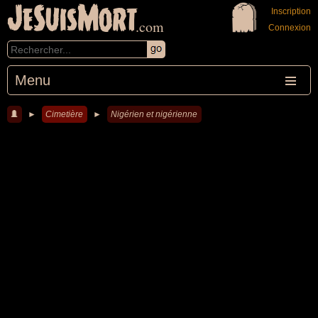
JeSuisMort
Inscription
.com
Connexion
Menu
►
Cimetière
►
Nigérien et nigérienne