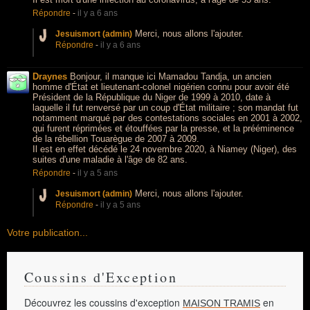
Répondre
-
il y a 6 ans
Merci, nous allons l'ajouter.
Jesuismort (admin)
Répondre
-
il y a 6 ans
Draynes
Bonjour, il manque ici Mamadou Tandja, un ancien
homme d'État et lieutenant-colonel nigérien connu pour avoir été
Président de la République du Niger de 1999 à 2010, date à
laquelle il fut renversé par un coup d'État militaire ; son mandat fut
notamment marqué par des contestations sociales en 2001 à 2002,
qui furent réprimées et étouffées par la presse, et la prééminence
de la rébellion Touarègue de 2007 à 2009.
Il est en effet décédé le 24 novembre 2020, à Niamey (Niger), des
suites d'une maladie à l'âge de 82 ans.
Répondre
-
il y a 5 ans
Merci, nous allons l'ajouter.
Jesuismort (admin)
Répondre
-
il y a 5 ans
Votre publication...
Coussins d'Exception
Découvrez les coussins d'exception
en
MAISON TRAMIS