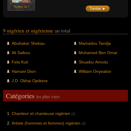
Notez-le !
Tombe ►
9 nigérien et nigérienne
au total
Abubakar Shekau
Mamadou Tandja
Ali Saibou
Mohamed Ben Omar
Fela Kuti
Shuaibu Amodu
Hamani Diori
William Onyeabor
J.D. Okhai Ojeikere
Catégories
les plus vues
Chanteur et chanteuse nigérien
(2)
Artiste (hommes et femmes) nigérien
(3)