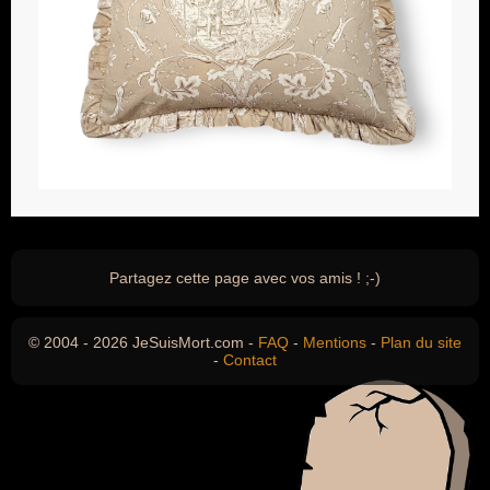
Partagez cette page avec vos amis ! ;-)
© 2004 - 2026 JeSuisMort.com -
FAQ
-
Mentions
-
Plan du site
-
Contact