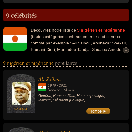
9 célébrités
Découvrez notre liste de
9
nigérien et nigérienne
(toutes catégories confondues) morts et connus
comme par exemple : Ali Saibou, Abubakar Shekau,
Hamani Diori, Mamadou Tandja, Shuaibu Amodu,
+
+
Fela Kuti, Mohamed Ben Omar, William Onyeabor, J.D. Okhai
9 nigérien et nigérienne
populaires
Ojeikere... Ces personnalités peuvent avoir des liens variés dans
les domaines de la politique, de la guerre, de la religion, du football,
du sport, du sport collectif, de l'art, de la musique ou de la
Ali Saibou
photographie. Ces célébrités peuvent également avoir été général,
1940
-
2011
homme d'état, homme politique, militaire, président, religieux,
Nigérien
, 71 ans
ministre, premier ministre, entraineur, entraineur de football,
Général, Homme d'état, Homme politique,
Militaire, Président (Politique).
footballeur, sportif, artiste, chanteur, chef d'orchestre, musicien,
saxophoniste, ministre du travail, président d'un parti politique,
Notez-le !
Tombe ►
socialiste, compositeur ou photographe.