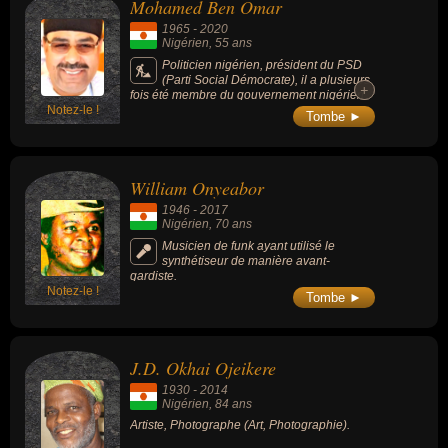
Mohamed Ben Omar
1965
-
2020
Nigérien
, 55 ans
Politicien nigérien, président du PSD
(Parti Social Démocrate), il a plusieurs
+
+
fois été membre du gouvernement nigérien
Notez-le !
dont le ministère de l’Emploi, du Travail et de
Tombe ►
la Protection sociale.
William Onyeabor
1946
-
2017
Nigérien
, 70 ans
Musicien de funk ayant utilisé le
synthétiseur de manière avant-
gardiste.
Notez-le !
Tombe ►
J.D. Okhai Ojeikere
1930
-
2014
Nigérien
, 84 ans
Artiste, Photographe (Art, Photographie).