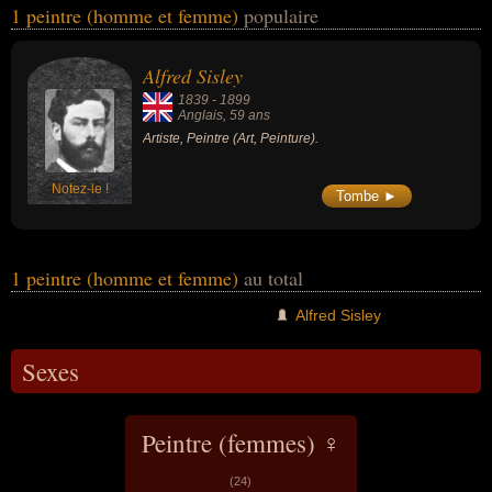
1 peintre (homme et femme)
populaire
Ces célébrités peuvent également avoir été artiste. En ce qui
concerne leurs nationalités au moment de leurs morts, ils peuvent
avoir été anglais par exemple.
Alfred Sisley
1839
-
1899
Anglais
, 59 ans
Artiste, Peintre (Art, Peinture).
Notez-le !
Tombe ►
1 peintre (homme et femme)
au total
Alfred Sisley
Sexes
Peintre (femmes) ♀
(24)