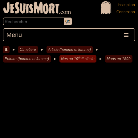
JeSuisMort
Inscription
.com
Connexion
Menu
►
Cimetière
►
Artiste (homme et femme)
►
ème
Peintre (homme et femme)
►
Nés au 19
siècle
►
Morts en 1899