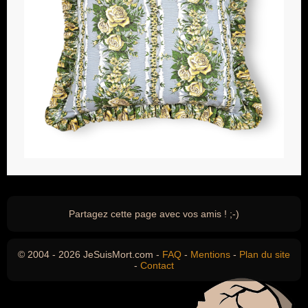
Partagez cette page avec vos amis ! ;-)
© 2004 - 2026 JeSuisMort.com -
FAQ
-
Mentions
-
Plan du site
-
Contact