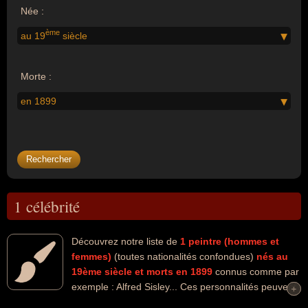
Née :
ème
au 19
siècle
Morte :
en 1899
1 célébrité
Découvrez notre liste de
1
peintre (hommes et
femmes)
(toutes nationalités confondues)
nés au
19ème siècle
et morts en 1899
connus comme par
exemple : Alfred Sisley... Ces personnalités peuvent
+
+
avoir des liens variés dans les domaines de l'art ou de la peinture.