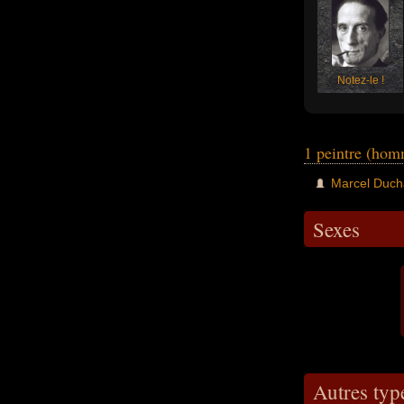
Notez-le !
1 peintre (hom
Marcel Duc
Sexes
Autres typ