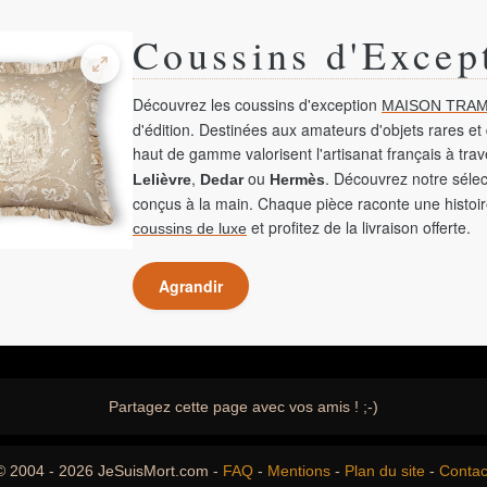
Coussins d'Excep
Découvrez les coussins d'exception
MAISON TRAM
d'édition. Destinées aux amateurs d'objets rares et 
haut de gamme valorisent l'artisanat français à tra
,
ou
. Découvrez notre sélec
Lelièvre
Dedar
Hermès
conçus à la main. Chaque pièce raconte une histoir
et profitez de la livraison offerte.
coussins de luxe
Agrandir
Partagez cette page avec vos amis ! ;-)
© 2004 - 2026 JeSuisMort.com -
FAQ
-
Mentions
-
Plan du site
-
Contac