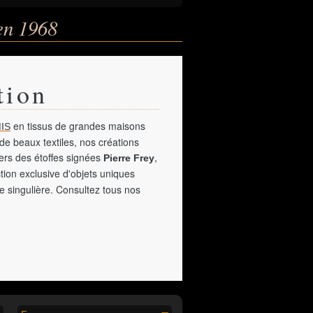
en 1968
tion
en tissus de grandes maisons
IS
de beaux textiles, nos créations
vers des étoffes signées
,
Pierre Frey
tion exclusive d'objets uniques
e singulière. Consultez tous nos