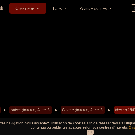
Cimetière
Tops
Anniversaires
►
Artiste (homme) francais
►
Peintre (homme) francais
►
Nés en 188
tre navigation, vous acceptez l'utilisation de cookies afin de réaliser des statistiq
contenus ou publicités adaptés selon vos centres d'intérêts.
En s
OK