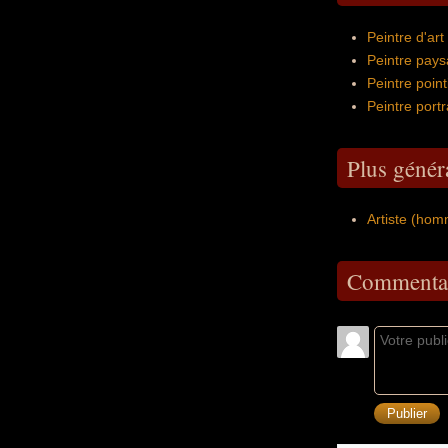
Peintre d'ar
Peintre pays
Peintre point
Peintre port
Plus génér
Artiste (hom
Commentai