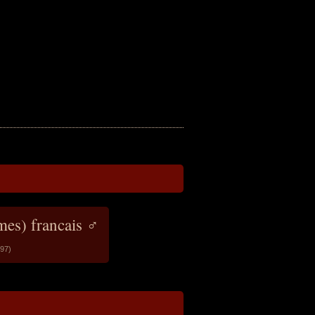
mes) francais ♂
(97)