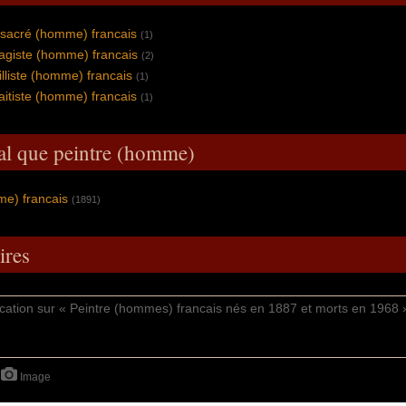
t sacré (homme) francais
(1)
agiste (homme) francais
(2)
illiste (homme) francais
(1)
raitiste (homme) francais
(1)
al que peintre (homme)
me) francais
(1891)
res
Image