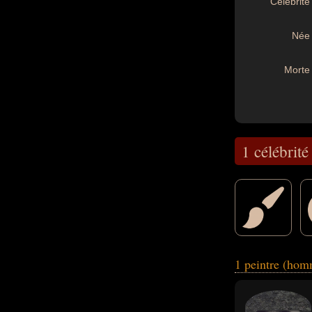
Célébrité 
Née 
Morte 
1 célébrité
plasticien.
1 peintre (hom