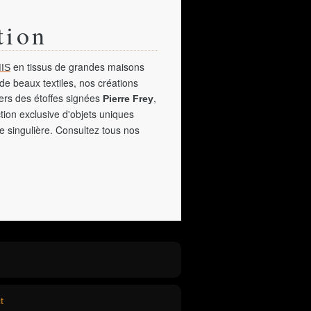
tion
en tissus de grandes maisons
IS
de beaux textiles, nos créations
vers des étoffes signées
,
Pierre Frey
tion exclusive d'objets uniques
e singulière. Consultez tous nos
t