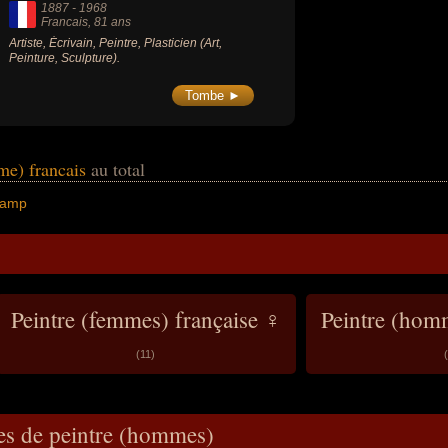
1887
-
1968
Francais
, 81 ans
Artiste, Écrivain, Peintre, Plasticien (Art,
Peinture, Sculpture).
Tombe ►
me) francais
au total
hamp
Peintre (femmes) française ♀
Peintre (hom
(11)
es de peintre (hommes)