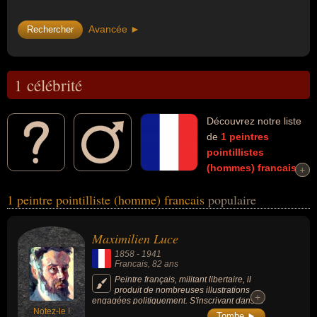
Avancée ►
1 célébrité
Découvrez notre liste
de
1
peintres
pointillistes
(hommes)
francais
+
+
morts et connus comme par exemple : Maximilien Luce... Ces
1 peintre pointilliste (homme) francais
populaire
personnalités (de sexe masculin) peuvent avoir des liens variés
dans les domaines de l'art ou de la peinture. Ces célébrités
peuvent également avoir été affichiste, artiste, graveur, homme
Maximilien Luce
politique, militant, militant libertaire, peintre ou peintre portraitiste.
1858
-
1941
Francais
, 82 ans
Peintre français, militant libertaire, il
produit de nombreuses illustrations
+
+
engagées politiquement. S'inscrivant dans le
Notez-le !
mouvement néo-impressionniste, il use de la
Tombe ►