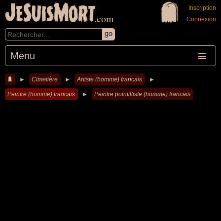
JeSuisMort
Inscription
.com
Connexion
Menu
►
Cimetière
►
Artiste (homme) francais
►
Peintre (homme) francais
►
Peintre pointilliste (homme) francais