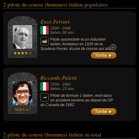
2 pilote de course (hommes) italien
populaires
Paletti... Ces personnalités (de sexe masculin) peuvent avoir des
liens variés dans les domaines du business, de la formule 1, du
sport, du sport automobile ou du sport motorisé. Ces célébrités
Enzo Ferrari
peuvent également avoir été homme d'affaire, industriel, sportif ou
1898
-
1988
pilote de formule 1.
Italien
, 90 ans
Pilote automobile et un industriel
italien, fondateur en 1929 de la
+
+
Scuderia Ferrari, écurie de course qui allait
devenir une pionnière, puis un pilier du
Tombe ►
championnat du monde de Formule 1, il crée
en 1947 la firme Ferrari Automobili, qui
conçoit, fabrique et commercialise des
voitures de sport de très haut-de-gamme,
Riccardo Paletti
devenant une figure historique majeure du
milieu du sport automobile sur un plan
1958
-
1982
international.
Italien
, 23 ans
Pilote de formule 1 italien, mort dans
un accident survenu au départ du GP
du Canada de 1982.
Notez-le !
Tombe ►
2 pilote de course (hommes) italien
au total