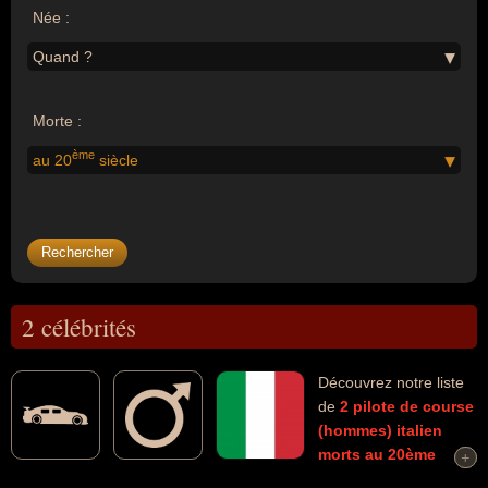
Née :
Quand ?
Morte :
ème
au 20
siècle
2 célébrités
Découvrez notre liste
de
2
pilote de course
(hommes)
italien
morts au 20ème
+
+
siècle
connus comme par exemple : Enzo Ferrari, Riccardo