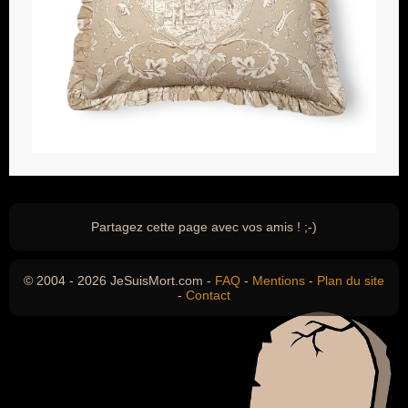
Partagez cette page avec vos amis ! ;-)
© 2004 - 2026 JeSuisMort.com -
FAQ
-
Mentions
-
Plan du site
-
Contact