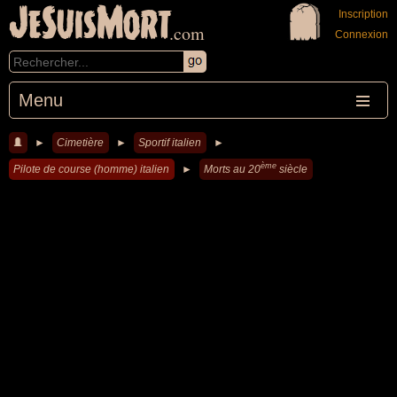
JeSuisMort
Inscription
.com
Connexion
Menu
►
Cimetière
►
Sportif italien
►
ème
Pilote de course (homme) italien
►
Morts au 20
siècle