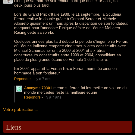
bien que sa mort ne soit rendue publique que le 16 août, soit
deux jours plus tard.
Lors du Grand Prix d'Italie 1988, le 11 septembre, la Scuderia
Ferrari réalise le doublé grâce à Gerhard Berger et Michele
Alboreto quasiment un mois après la disparition de son fondateur,
marquant pour l'anecdote l'unique défaite de l'écurie McLaren
Racing cette saison-là.
Quelques années plus tard débute la période d'hégémonie Ferrari,
où l'écurie italienne remporte cinq titres pilotes consécutifs avec
Michael Schumacher entre 2000 et 2004 et six titres
constructeurs consécutifs entre 1999 et 2004, consolidant sa
place de plus grande écurie de Formule 1 de l'histoire.
En 2002, apparaît la Ferrari Enzo Ferrari, nommée ainsi en
hommage à son fondateur.
Répondre
-
il y a 7 ans
meme si ferrari fai les meilleure voiture du
Anonyme 70301
monde mercedes reste la meilleure ecurie
Répondre
-
il y a 7 ans
Votre publication...
Liens