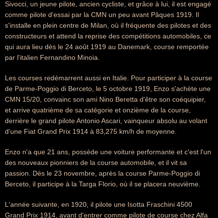
Sivocci, un jeune pilote, ancien cycliste, et grâce à lui, il est engagé
comme pilote d'essai par la CMN un peu avant Pâques 1919. Il
s'installe en plein centre de Milan, où il fréquente des pilotes et des
constructeurs et attend la reprise des compétitions automobiles, ce
qui aura lieu dès le 24 août 1919 au Danemark, course remportée
par l'italien Fernandino Minoia.
Les courses redémarrent aussi en Italie. Pour participer à la course
de Parme-Poggio di Berceto, le 5 octobre 1919, Enzo s'achète une
CMN 15/20, convainc son ami Nino Beretta d'être son coéquipier,
et arrive quatrième de sa catégorie et onzième de la course,
derrière le grand pilote Antonio Ascari, vainqueur absolu au volant
d'une Fiat Grand Prix 1914 à 83,275 km/h de moyenne.
Enzo n'a que 21 ans, possède une voiture performante et c'est l'un
des nouveaux pionniers de la course automobile, et il vit sa
passion. Dès le 23 novembre, après la course Parme-Poggio di
Berceto, il participe à la Targa Florio, où il se placera neuvième.
L'année suivante, en 1920, il pilote une Isotta Fraschini 4500
Grand Prix 1914, avant d'entrer comme pilote de course chez Alfa