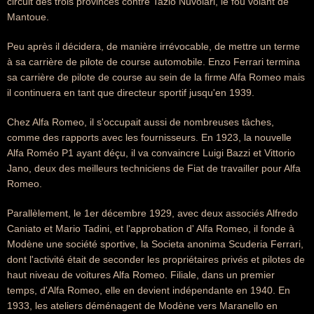
circuit des trois provinces contre Tazio Nuvolari, le fou volant de
Mantoue.
Peu après il décidera, de manière irrévocable, de mettre un terme
à sa carrière de pilote de course automobile. Enzo Ferrari termina
sa carrière de pilote de course au sein de la firme Alfa Romeo mais
il continuera en tant que directeur sportif jusqu'en 1939.
Chez Alfa Romeo, il s'occupait aussi de nombreuses tâches,
comme des rapports avec les fournisseurs. En 1923, la nouvelle
Alfa Roméo P1 ayant déçu, il va convaincre Luigi Bazzi et Vittorio
Jano, deux des meilleurs techniciens de Fiat de travailler pour Alfa
Romeo.
Parallèlement, le 1er décembre 1929, avec deux associés Alfredo
Caniato et Mario Tadini, et l'approbation d' Alfa Romeo, il fonde à
Modène une société sportive, la Societa anonima Scuderia Ferrari,
dont l'activité était de seconder les propriétaires privés et pilotes de
haut niveau de voitures Alfa Romeo. Filiale, dans un premier
temps, d'Alfa Romeo, elle en devient indépendante en 1940. En
1933, les ateliers déménagent de Modène vers Maranello en