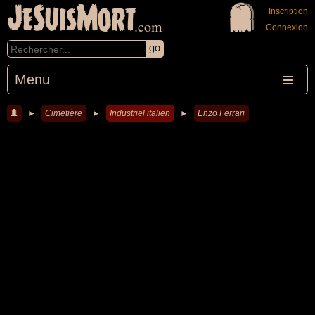
JeSuisMort
Inscription
.com
Connexion
Menu
►
Cimetière
►
Industriel italien
►
Enzo Ferrari