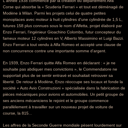
L'année 1938 commence par la création du département Alfa
Corse qui absorbe la « Scuderia Ferrari » et tout est déménagé de
Modène à Milan. Parmi les projets celui de quatre petites
monoplaces avec moteur à huit cylindres d'une cylindrée de 1,5 L,
futures 158 plus connues sous le nom d'Alfetta, projet élaboré par
Enzo Ferrari, l'ingénieur Gioachino Colombo, futur concepteur du
fameux moteur 12 cylindres en V, Alberto Massimino et Luigi Bazzi.
Enzo Ferrari a tout vendu à Alfa Romeo et accepté une clause de
non concurrence contre une importante somme d'argent.
En 1939, Enzo Ferrari quitte Alfa Romeo en déclarant : « je ne
souhaite pas abdiquer mes convictions », le Commendatore ne
supportait plus de se sentir entravé et souhaitait retrouver sa
liberté. De retour à Modène, Enzo réoccupe ses locaux et fonde la
société « Auto Avio Construzioni » spécialisée dans la fabrication de
pièces mécaniques pour avions et automobiles. Un petit groupe de
ses anciens mécaniciens le rejoint et le groupe commence
parallèlement à travailler sur un nouveau projet de voiture de
course, la 815...
Les affres de la Seconde Guerre mondiale pèsent lourdement sur