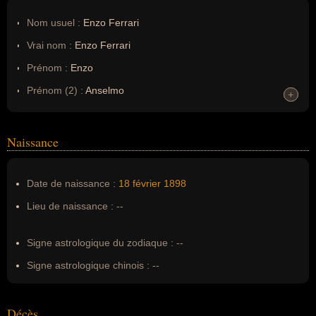
Nom usuel :
Enzo Ferrari
Vrai nom :
Enzo Ferrari
Prénom :
Enzo
Prénom (2) :
Anselmo
+
+
Prénom (3) :
Giuseppe
Prénom (4) :
Maria
Naissance
Noms dans d'autres langues :
--
Homonymes :
0
(aucun)
Date de naissance :
18 février
1898
Lieu de naissance :
--
Nom de famille :
Ferrari
Pseudonyme :
--
Signe astrologique du zodiaque :
--
Surnom :
Il Commendatore
Signe astrologique chinois :
--
Erreurs d'écriture :
--
Décès