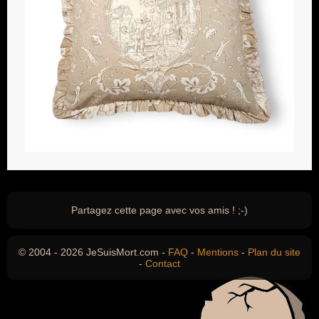
Partagez cette page avec vos amis ! ;-)
© 2004 - 2026 JeSuisMort.com -
FAQ
-
Mentions
-
Plan du site
-
Contact