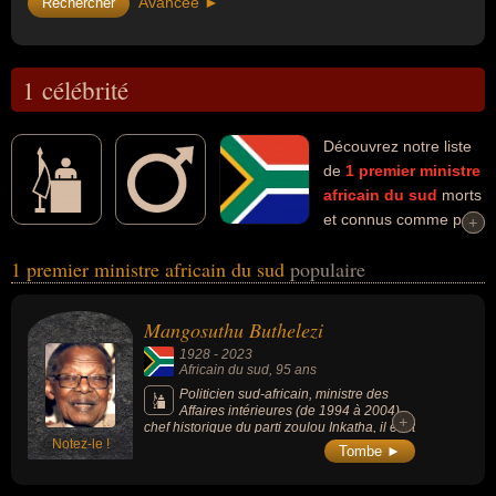
Avancée ►
1 célébrité
Découvrez notre liste
de
1
premier ministre
africain du sud
morts
et connus comme par
+
+
exemple : Mangosuthu Buthelezi... Ces personnalités (de sexe
1 premier ministre africain du sud
populaire
masculin) peuvent avoir des liens variés dans les domaines de la
politique. Ces célébrités peuvent également avoir été homme
d'état, ministre ou ministre de l'intérieur.
Mangosuthu Buthelezi
1928
-
2023
Africain du sud
, 95 ans
Politicien sud-africain, ministre des
Affaires intérieures (de 1994 à 2004),
+
+
chef historique du parti zoulou Inkatha, il était
Notez-le !
à l’origine des violences les plus marquantes
Tombe ►
en Afrique du Sud avant les premières
élections multiraciales en 1994.