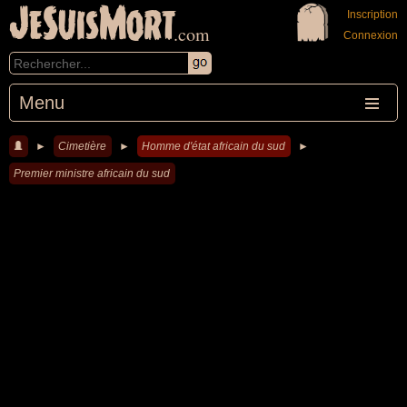
JeSuisMort
Inscription
.com
Connexion
Menu
►
Cimetière
►
Homme d'état africain du sud
►
Premier ministre africain du sud