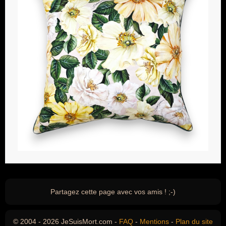
Partagez cette page avec vos amis ! ;-)
© 2004 - 2026 JeSuisMort.com -
FAQ
-
Mentions
-
Plan du site