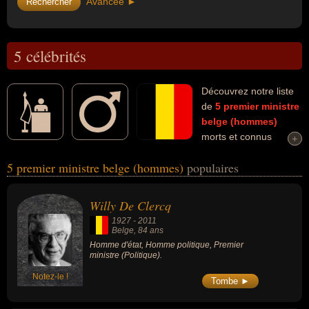
Avancée ►
5 célébrités
Découvrez notre liste
de
5
premier ministre
belge (hommes)
morts et connus
+
+
comme par exemple : Willy De Clercq, Jean-Luc Dehaene, Gilbert
5 premier ministre belge (hommes)
populaires
Temmerman, Wilfried Martens, Leo Tindemans... Ces personnalités
(de sexe masculin) peuvent avoir des liens variés dans les
domaines de la politique. Ces célébrités peuvent également avoir
Willy De Clercq
été homme d'état ou homme politique.
1927
-
2011
Belge
, 84 ans
Homme d'état, Homme politique, Premier
ministre (Politique).
Notez-le !
Tombe ►