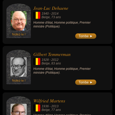
Jean-Luc Dehaene
1940
-
2014
Belge
, 73 ans
Homme d'état, Homme politique, Premier
ministre (Politique).
Notez-le !
Tombe ►
Gilbert Temmerman
1928
-
2012
Belge
, 83 ans
Homme d'état, Homme politique, Premier
ministre (Politique).
Notez-le !
Tombe ►
Wilfried Martens
1936
-
2013
Belge
, 77 ans