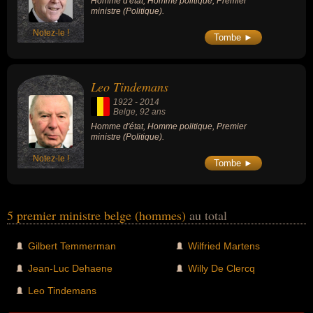
Homme d'état, Homme politique, Premier
ministre (Politique).
Notez-le !
Tombe ►
Leo Tindemans
1922
-
2014
Belge
, 92 ans
Homme d'état, Homme politique, Premier
ministre (Politique).
Notez-le !
Tombe ►
5 premier ministre belge (hommes)
au total
Gilbert Temmerman
Wilfried Martens
Jean-Luc Dehaene
Willy De Clercq
Leo Tindemans