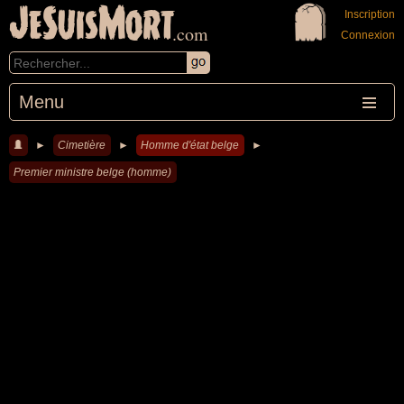
JeSuisMort
Inscription
.com
Connexion
Menu
►
Cimetière
►
Homme d'état belge
►
Premier ministre belge (homme)