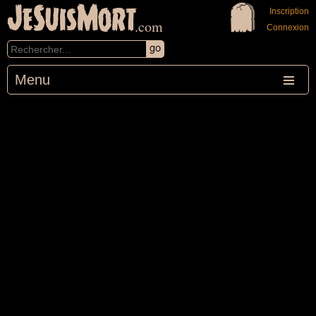
JeSuisMort
Inscription
.com
Connexion
Menu