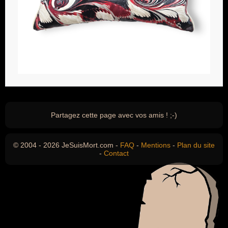
Partagez cette page avec vos amis ! ;-)
© 2004 - 2026 JeSuisMort.com -
FAQ
-
Mentions
-
Plan du site
-
Contact