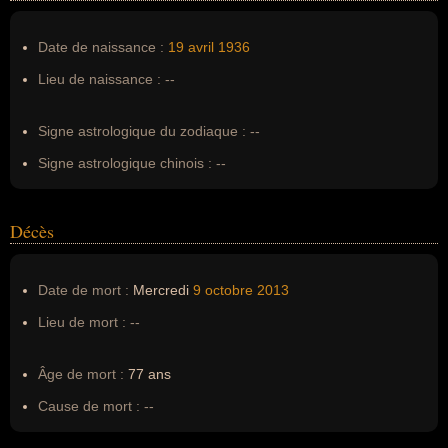
Nom de famille :
Martens
Pseudonyme :
--
Date de naissance :
19 avril
1936
Surnom :
--
Lieu de naissance :
--
Erreurs d'écriture :
Wilfrid Martens
Signe astrologique du zodiaque :
--
Signe astrologique chinois :
--
Décès
Date de mort :
Mercredi
9 octobre
2013
Lieu de mort :
--
Âge de mort :
77 ans
Cause de mort :
--