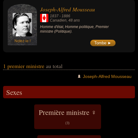
homme politique. En ce qui concerne leurs nationalités au moment
Joseph-Alfred Mousseau
de leurs morts, ils peuvent avoir été canadien par exemple.
1837
-
1886
Canadien
, 48 ans
Homme d'état, Homme politique, Premier
ministre (Politique).
Notez-le !
Tombe ►
1 premier ministre
au total
Joseph-Alfred Mousseau
Sexes
Première ministre ♀
(3)