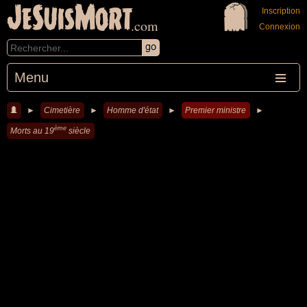
JeSuisMort
Inscription
.com
Connexion
Menu
►
Cimetière
►
Homme d'état
►
Premier ministre
►
ème
Morts au 19
siècle