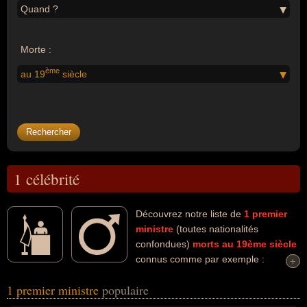
Quand ?
Morte :
ème
au 19
siècle
1 célébrité
Découvrez notre liste de
1
premier
ministre
(toutes nationalités
confondues)
morts au 19ème siècle
connus comme par exemple :
+
+
Joseph-Alfred Mousseau... Ces personnalités (de sexe masculin)
1 premier ministre
populaire
peuvent avoir des liens variés dans les domaines de la politique.
Ces célébrités peuvent également avoir été homme d'état ou