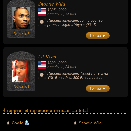
Snootie Wild
1985
-
2022
Américain
, 36 ans
Rappeur américain, connu pour son
premier single « Yayo » (2014).
Notez-le !
Tombe ►
Lil Keed
1998
-
2022
Américain
, 24 ans
Rappeur américain, il avait signé chez
YSL Records et 300 Entertainment.
Notez-le !
Tombe ►
4 rappeur et rappeuse américain
au total
Coolio
Snootie Wild