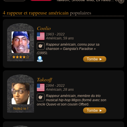
+
+
personnalités peuvent avoir des liens variés dans les domaines de
4 rappeur et rappeuse américain
populaires
l'art, du cinéma, de la musique ou du rap. Ces célébrités peuvent
également avoir été acteur, artiste, chanteur, homme d'affaire,
musicien, producteur, producteur de musique, compositeur ou
Coolio
compositeur de rap.
1963
-
2022
Américain
, 59 ans
Rappeur américain, connu pour sa
chanson « Gangsta's Paradise »
(1995).
Tombe ►
Takeoff
1994
-
2022
Américain
, 28 ans
Rappeur américain, membre du trio
musical hip-hop Migos (formé avec son
oncle Quavo et son cousin Offset).
Notez-le !
Tombe ►