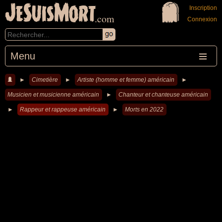
JeSuisMort
Inscription
.com
Connexion
Menu
►
Cimetière
►
Artiste (homme et femme) américain
►
Musicien et musicienne américain
►
Chanteur et chanteuse américain
►
Rappeur et rappeuse américain
►
Morts en 2022