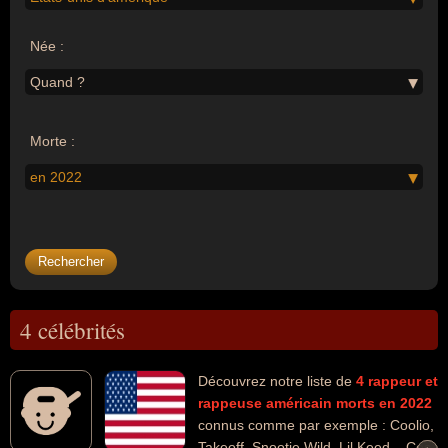
Née :
Quand ?
Morte :
en 2022
4 célébrités
Découvrez notre liste de
4
rappeur et
rappeuse
américain
morts en 2022
connus comme par exemple : Coolio,
Takeoff, Snootie Wild, Lil Keed... Ces