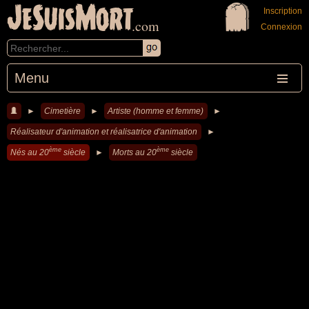
JeSuisMort
Inscription
.com
Connexion
Menu
►
Cimetière
►
Artiste (homme et femme)
►
Réalisateur d'animation et réalisatrice d'animation
►
ème
ème
Nés au 20
siècle
►
Morts au 20
siècle