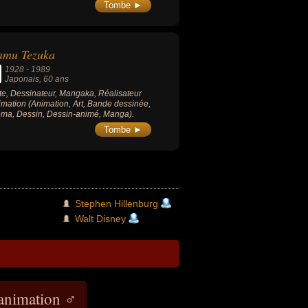
Tombe ►
amu Tezuka
1928
-
1989
Japonais
, 60 ans
ste, Dessinateur, Mangaka, Réalisateur
imation (Animation, Art, Bande dessinée,
ma, Dessin, Dessin-animé, Manga).
Tombe ►
Stephen Hillenburg
Walt Disney
'animation ♂