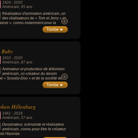
1924
-
2020
Américain
, 95 ans
Réalisateur d'animation américain, un
des réalisateurs de « Tom et Jerry » et
+
+
peye », connu notamment pour la
isation de 13 épisodes de Tom et Jerry
Tombe ►
e 1961 et 1962.
e Ruby
1933
-
2020
Américain
, 87 ans
Animateur et producteur de télévision
américain, co-créateur du dessin
+
+
é « Scooby-Doo » et de la société de
uction Ruby-Spears Productions (aux
Tombe ►
s de Ken Spears).
phen Hillenburg
1961
-
2018
Américain
, 57 ans
Dessinateur, scénariste et réalisateur
américain, connu pour être le créateur
ob l'éponge.