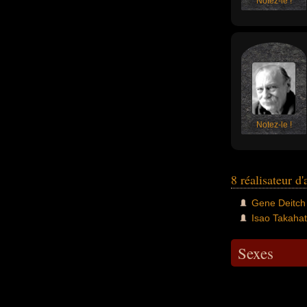
Notez-le !
Notez-le !
8 réalisateur d
Gene Deitch
Isao Takaha
Sexes