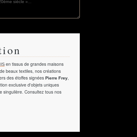
tion
en tissus de grandes maisons
IS
de beaux textiles, nos créations
vers des étoffes signées
,
Pierre Frey
tion exclusive d'objets uniques
e singulière. Consultez tous nos