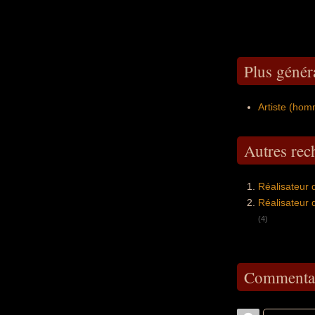
Plus généra
Artiste (ho
Autres re
Réalisateur 
Réalisateur 
(4)
Commentai