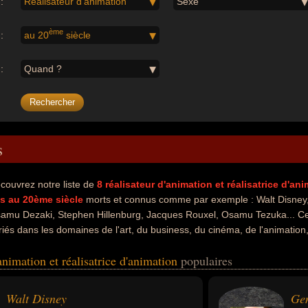
:
Réalisateur d'animation
Sexe
ème
:
au 20
siècle
:
Quand ?
s
couvrez notre liste de
8
réalisateur d'animation et réalisatrice d'an
s au 20ème siècle
morts et connus comme par exemple : Walt Disney,
amu Dezaki, Stephen Hillenburg, Jacques Rouxel, Osamu Tezuka... Ces
riés dans les domaines de l'art, du business, du cinéma, de l'animation,
nde dessinée ou du manga. Ces célébrités peuvent également avoir été 
'animation et réalisatrice d'animation
populaires
r, artiste, auteur de bande dessinée, producteur de cinéma, scénarist
évision, dessinateur ou mangaka. En ce qui concerne leurs nationalité
in, japonais ou francais par exemple.
Walt Disney
Gen