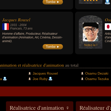
Tombe ►
Jacques Rouxel
Os
1931
-
2004
Francais
, 73 ans
Homme d'affaire, Producteur, Réalisateur
Arti
d'animation (Animation, Art, Cinéma, Dessin-
d'an
animé).
Ciné
Notez-le !
Tombe ►
'animation et réalisatrice d'animation
au total
Jacques Rouxel
Osamu Dezaki
ta
Joe Ruby
Osamu Tezuka
Réalisatrice d'animation ♀
Réalisateur d