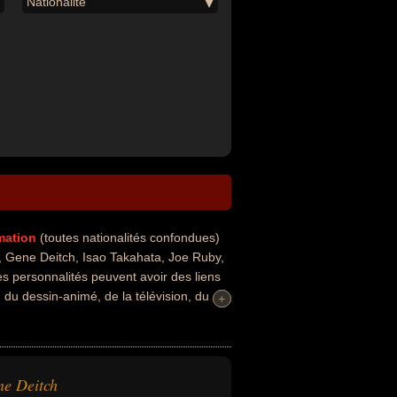
Nationalité
imation
(toutes nationalités confondues)
 Gene Deitch, Isao Takahata, Joe Ruby,
 personnalités peuvent avoir des liens
 du dessin-animé, de la télévision, du
+
+
cinéaste, homme d'affaire, producteur,
e de bandes dessinées, monteur,
s au moment de leurs morts, ils peuvent
e Deitch