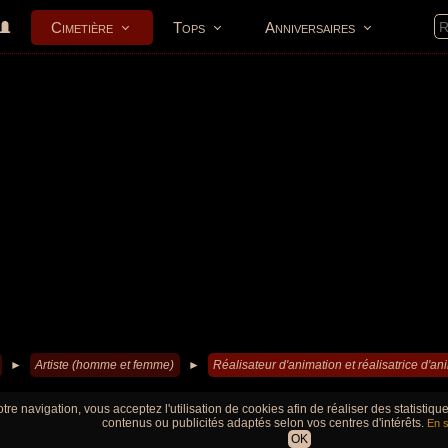
Cimetière
Tops
Anniversaires
►
Artiste (homme et femme)
►
Réalisateur d'animation et réalisatrice d'an
tre navigation, vous acceptez l'utilisation de cookies afin de réaliser des statistiq
contenus ou publicités adaptés selon vos centres d'intérêts.
En s
OK