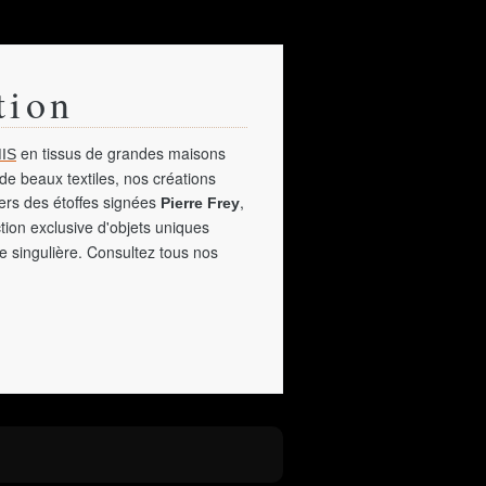
tion
en tissus de grandes maisons
IS
de beaux textiles, nos créations
vers des étoffes signées
,
Pierre Frey
tion exclusive d'objets uniques
e singulière. Consultez tous nos