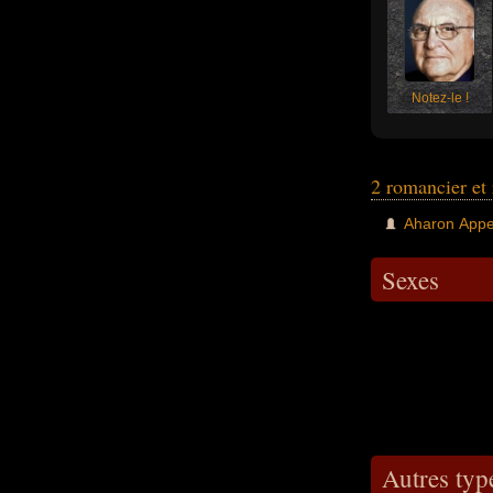
Notez-le !
2 romancier et
Aharon Appe
Sexes
Autres typ