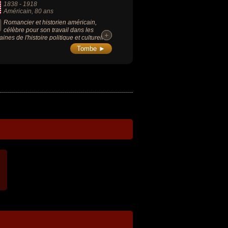
1838
-
1918
Américain
, 80 ans
Romancier et historien américain,
célèbre pour son travail dans les
+
+
ines de l'histoire politique et culturelle
icaine du XIXe siècle et pour son livre
Tombe ►
 Education of Henry Adams", qui a
orté le prix Pulitzer en 1919.