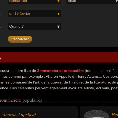
:
Romancier
Sexe
:
un 16 février
:
Quand ?
s
couvrez notre liste de
2
romancier et romancière
(toutes nationalité
nnus comme par exemple : Aharon Appelfeld, Henry Adams... Ces person
ns les domaines de l'art, de la guerre, de l'histoire, de la littérature,
ience. Ces célébrités peuvent également avoir été artiste, écrivain, poèt
ographe, historien, journaliste, mathématicien ou scientifique. En ce q
 romancière
populaires
ls peuvent avoir été israelien ou américain par exemple.
Aharon Appelfeld
He