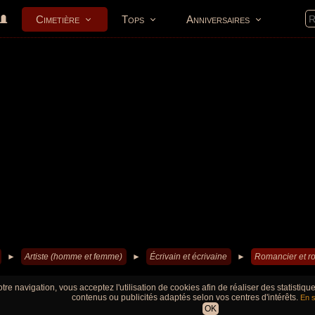
Cimetière
Tops
Anniversaires
►
Artiste (homme et femme)
►
Écrivain et écrivaine
►
Romancier et r
tre navigation, vous acceptez l'utilisation de cookies afin de réaliser des statistiq
contenus ou publicités adaptés selon vos centres d'intérêts.
En s
OK