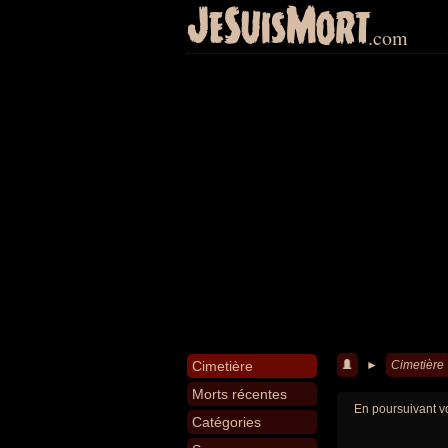
JeSuisMort
.com
Cimetière
►
Cimetière
Morts récentes
En poursuivant vo
Catégories