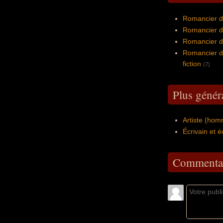
Romancier d'
Romancier d
Romancier de
Romancier de
fiction
(7)
Plus génér
Artiste (ho
Écrivain et é
Commentai