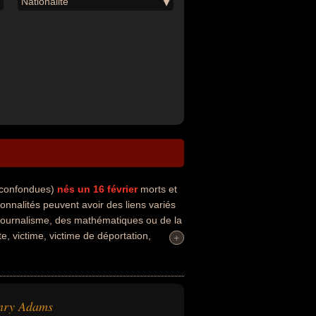
Nationalité
s confondues)
nés un 16 février
morts et
nalités peuvent avoir des liens variés
 du journalisme, des mathématiques ou de la
e, victime, victime de déportation,
+
+
ui concerne leurs nationalités au moment
nry Adams