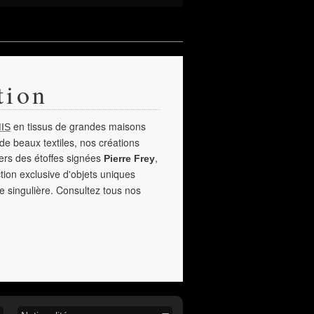
tion
en tissus de grandes maisons
IS
de beaux textiles, nos créations
vers des étoffes signées
,
Pierre Frey
tion exclusive d'objets uniques
e singulière. Consultez tous nos