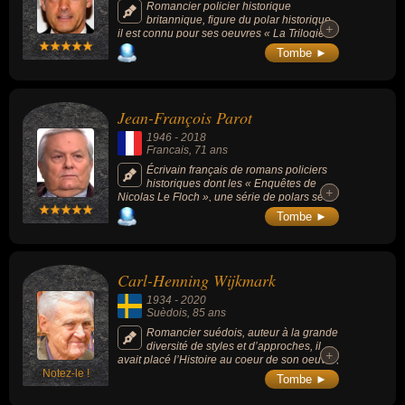
nationalités au moment de leurs morts, ils peuvent avoir été
Romancier policier historique
britannique, figure du polar historique,
anglais, francais ou suèdois par exemple.
+
+
il est connu pour ses oeuvres « La Trilogie
berlinoise » (1989-1991, ou « Bernie
Tombe ►
Gunther », une série romanesque située
dans l’Allemagne de Hitler), « Les Enfants de
la lampe magique » (2004-2011), « La Mort,
entre autres » (2009) ou « Une douce
Jean-François Parot
flamme » (2010).
1946
-
2018
Francais
, 71 ans
Écrivain français de romans policiers
historiques dont les « Enquêtes de
+
+
Nicolas Le Floch », une série de polars se
déroulant dans le Paris du XVIIIe siècle où
Tombe ►
Nicolas Le Floch est un fin limier du siècle
des Lumières. Il fut ambassadeur de France
en Guinée-Bissau de 2006 à 2010.
Carl-Henning Wijkmark
1934
-
2020
Suèdois
, 85 ans
Romancier suédois, auteur à la grande
diversité de styles et d’approches, il
+
+
avait placé l’Histoire au coeur de son oeuvre,
Notez-le !
créant une tension permanente entre passé
Tombe ►
et présent.