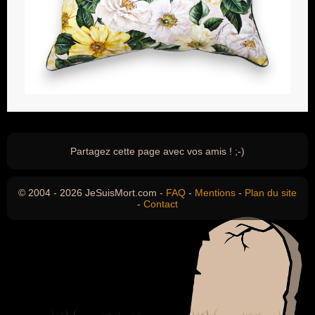
Partagez cette page avec vos amis ! ;-)
© 2004 - 2026 JeSuisMort.com -
FAQ
-
Mentions
-
Plan du site
-
Contact