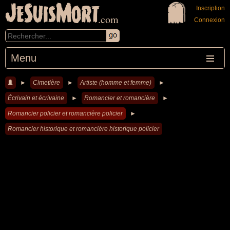
JeSuisMort
Inscription
.com
Connexion
Menu
►
Cimetière
►
Artiste (homme et femme)
►
Écrivain et écrivaine
►
Romancier et romancière
►
Romancier policier et romancière policier
►
Romancier historique et romancière historique policier