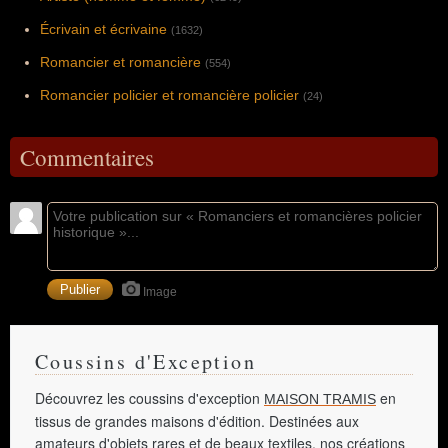
Écrivain et écrivaine
(1632)
Romancier et romancière
(554)
Romancier policier et romancière policier
(24)
Commentaires
Image
Coussins d'Exception
Découvrez les coussins d'exception
en
MAISON TRAMIS
tissus de grandes maisons d'édition. Destinées aux
amateurs d'objets rares et de beaux textiles, nos créations