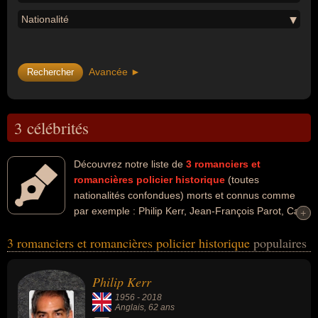
Nationalité
Avancée ►
3 célébrités
Découvrez notre liste de
3
romanciers et
romancières policier historique
(toutes
nationalités confondues) morts et connus comme
par exemple : Philip Kerr, Jean-François Parot, Carl-
+
+
Henning Wijkmark... Ces personnalités peuvent avoir des liens
3 romanciers et romancières policier historique
populaires
variés dans les domaines de l'art, de la littérature, de la politique ou
de la traduction. Ces célébrités peuvent également avoir été artiste,
auteur de livre pour enfants, écrivain, romancier, romancier policier,
Philip Kerr
ambassadeur, homme d'état, essayiste, romancier d'espionnage,
1956
-
2018
romancier historique ou traducteur. En ce qui concerne leurs
Anglais
, 62 ans