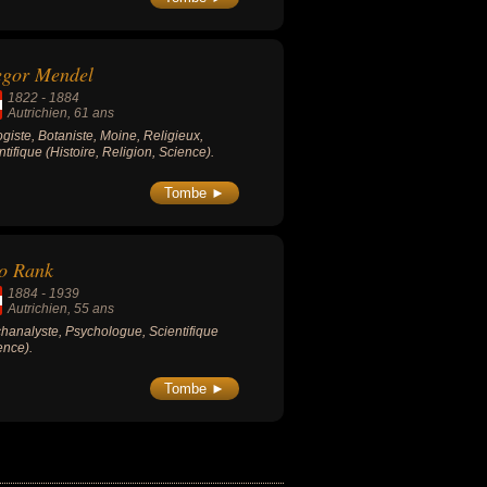
egor Mendel
1822
-
1884
Autrichien
, 61 ans
ogiste, Botaniste, Moine, Religieux,
ntifique (Histoire, Religion, Science).
Tombe ►
o Rank
1884
-
1939
Autrichien
, 55 ans
hanalyste, Psychologue, Scientifique
ence).
Tombe ►