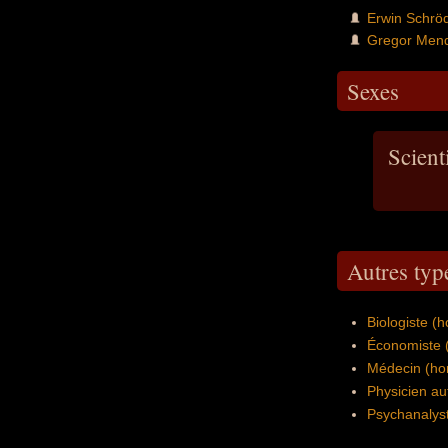
Erwin Schrö
Gregor Men
Sexes
Scient
Autres typ
Biologiste (
Économiste 
Médecin (ho
Physicien au
Psychanalys