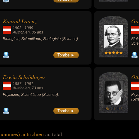
l'inconscient. Elles le conduisent à élaborer
plusieurs théorisations des instances
psychiques, en premier lieu par rapport au
concept d'inconscient, en relation avec le
Konrad Lorenz
Gr
rêve et la névrose, puis il propose une
technique de thérapie, la cure
1903
-
1989
psychanalytique.
Autrichien
, 85 ans
Biologiste, Scientifique, Zoologiste (Science).
Biol
Scie
Tombe ►
Erwin Schrödinger
Ott
1887
-
1961
Autrichien
, 73 ans
Physicien, Scientifique (Science).
Psyc
(Sci
Notez-le !
Tombe ►
 (hommes) autrichien
au total