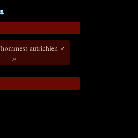
 (hommes) autrichien ♂
(6)