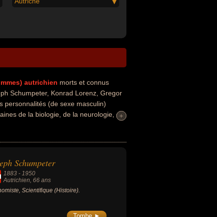
Autriche
hommes)
autrichien
morts et connus
ph Schumpeter, Konrad Lorenz, Gregor
s personnalités (de sexe masculin)
ines de la biologie, de la neurologie, de
+
+
édecin, neurologue, psychanalyste,
.
eph Schumpeter
1883
-
1950
Autrichien
, 66 ans
omiste, Scientifique (Histoire).
Tombe ►