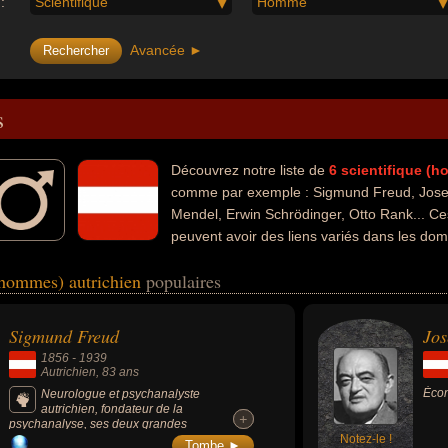
:
Scientifique
Homme
Avancée ►
s
Découvrez notre liste de
6
scientifique (
comme par exemple : Sigmund Freud, Jose
Mendel, Erwin Schrödinger, Otto Rank... Ce
peuvent avoir des liens variés dans les doma
histoire ou de la religion. Ces célébrités peuvent également avoir été m
 (hommes) autrichien
populaires
giste, zoologiste, botaniste, moine, religieux, physicien ou psychologue
Sigmund Freud
Jos
1856
-
1939
Autrichien
, 83 ans
Écon
Neurologue et psychanalyste
autrichien, fondateur de la
+
+
psychanalyse, ses deux grandes
découvertes sont la sexualité infantile et
Notez-le !
Tombe ►