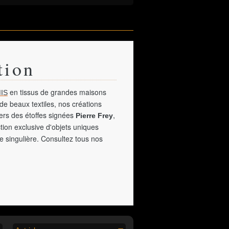
tion
en tissus de grandes maisons
IS
de beaux textiles, nos créations
vers des étoffes signées
,
Pierre Frey
tion exclusive d'objets uniques
e singulière. Consultez tous nos