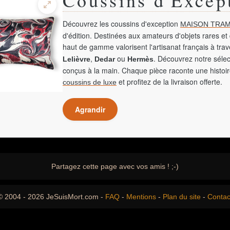
Découvrez les coussins d'exception
MAISON TRAM
d'édition. Destinées aux amateurs d'objets rares et 
haut de gamme valorisent l'artisanat français à tra
,
ou
. Découvrez notre sélec
Lelièvre
Dedar
Hermès
conçus à la main. Chaque pièce raconte une histoir
et profitez de la livraison offerte.
coussins de luxe
Agrandir
Partagez cette page avec vos amis ! ;-)
© 2004 - 2026 JeSuisMort.com -
FAQ
-
Mentions
-
Plan du site
-
Contac