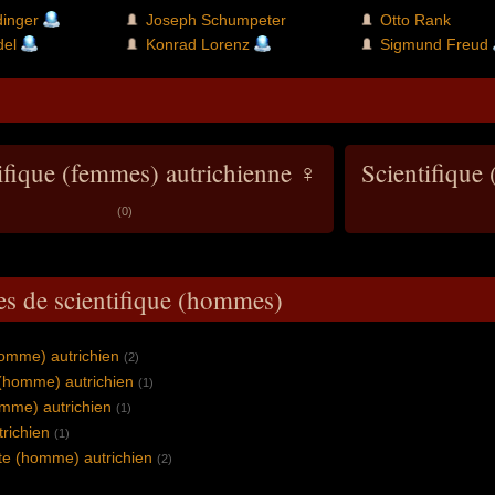
dinger
Joseph Schumpeter
Otto Rank
del
Konrad Lorenz
Sigmund Freud
ifique (femmes) autrichienne ♀
Scientifique
(0)
es de scientifique (hommes)
homme) autrichien
(2)
(homme) autrichien
(1)
mme) autrichien
(1)
trichien
(1)
te (homme) autrichien
(2)