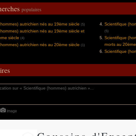
cherches
populaires
 (hommes) autrichien nés au 19ème siècle
Scientifique (h
(5)
 (hommes) autrichien nés au 19ème siècle et
(5)
ème siècle
Scientifique (h
(4)
morts au 20ème 
 (hommes) autrichien nés au 20ème siècle
(1)
Scientifique (h
res
Image
Coussins d'Excep