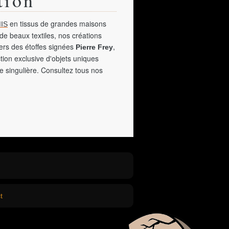
en tissus de grandes maisons
IS
de beaux textiles, nos créations
vers des étoffes signées
,
Pierre Frey
tion exclusive d'objets uniques
e singulière. Consultez tous nos
t