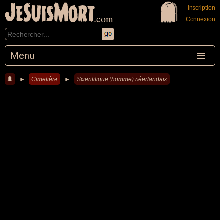
JeSuisMort
Inscription
.com
Connexion
Menu
►
Cimetière
►
Scientifique (homme) néerlandais