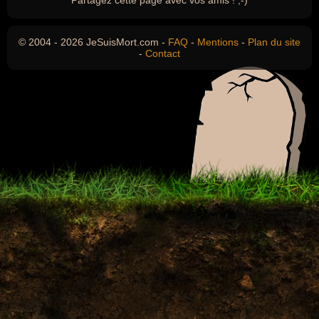
Partagez cette page avec vos amis ! ;-)
© 2004 - 2026 JeSuisMort.com -
FAQ
-
Mentions
-
Plan du site
-
Contact