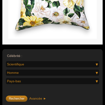
Célébrité :
Scientifique
Homme
Pays-bas
Avancée ►