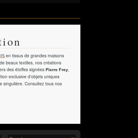
tion
en tissus de grandes maisons
IS
de beaux textiles, nos créations
vers des étoffes signées
,
Pierre Frey
tion exclusive d'objets uniques
e singulière. Consultez tous nos