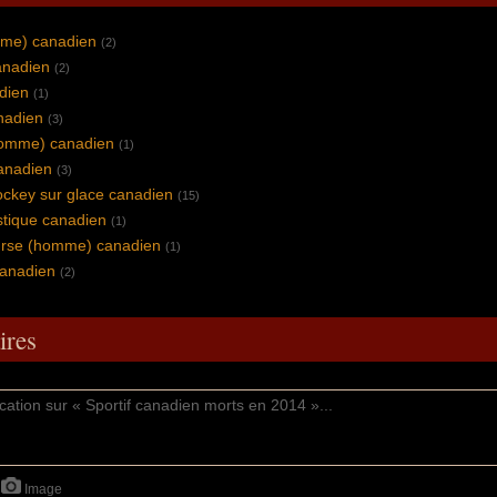
mme) canadien
(2)
anadien
(2)
dien
(1)
nadien
(3)
(homme) canadien
(1)
anadien
(3)
ockey sur glace canadien
(15)
istique canadien
(1)
ourse (homme) canadien
(1)
anadien
(2)
res
Image