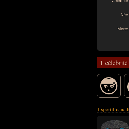
Célébrité 
Née 
Morte 
1 célébrité
1 sportif cana