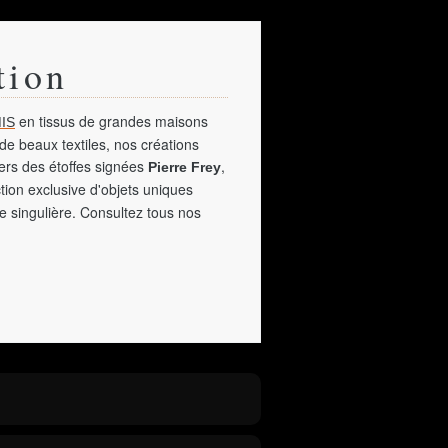
tion
en tissus de grandes maisons
IS
de beaux textiles, nos créations
vers des étoffes signées
,
Pierre Frey
tion exclusive d'objets uniques
e singulière. Consultez tous nos