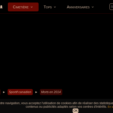
Cimetière
Tops
Anniversaires
►
Sportif canadien
►
Morts en 2014
tre navigation, vous acceptez l'utilisation de cookies afin de réaliser des statistiq
contenus ou publicités adaptés selon vos centres d'intérêts.
En s
OK