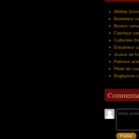
Athlète (ho
Basketeur c
Boxeur cana
Catcheur ca
Culturiste 
Entraineur c
Joueur de h
Patineur art
Pilote de c
Rugbyman c
Commentai