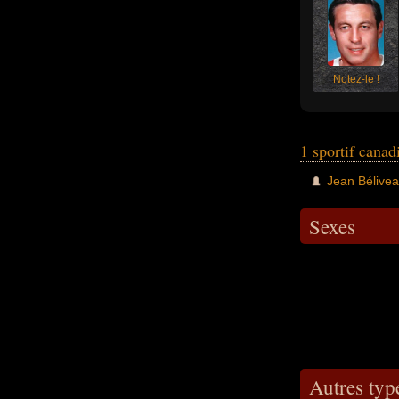
Notez-le !
1 sportif cana
Jean Bélive
Sexes
Autres typ