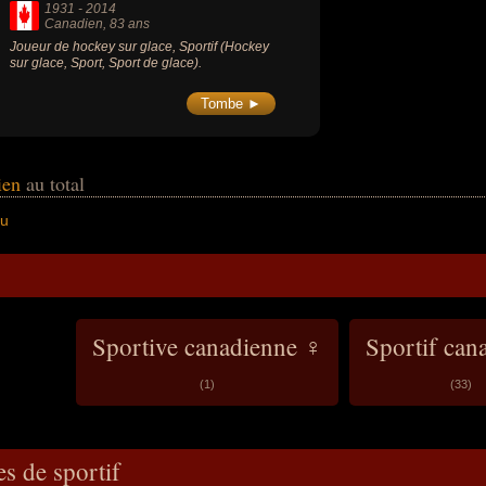
1931
-
2014
Canadien
, 83 ans
Joueur de hockey sur glace, Sportif (Hockey
sur glace, Sport, Sport de glace).
Tombe ►
dien
au total
au
Sportive canadienne ♀
Sportif can
(1)
(33)
es de sportif