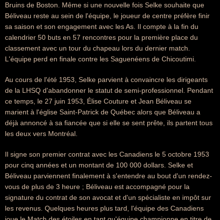
Bruins de Boston. Même si une nouvelle fois Selke souhaite que
Béliveau reste au sein de l'équipe, le joueur de centre préfère finir
sa saison et son engagement avec les As. Il compte à la fin du
calendrier 50 buts en 57 rencontres pour la première place du
classement avec un tour du chapeau lors du dernier match.
L'équipe perd en finale contre les Saguenéens de Chicoutimi.
Au cours de l'été 1953, Selke parvient à convaincre les dirigeants
de la LHSQ d'abandonner le statut de semi-professionnel. Pendant
ce temps, le 27 juin 1953, Élise Couture et Jean Béliveau se
marient à l'église Saint-Patrick de Québec alors que Béliveau a
déjà annoncé à sa fiancée que si elle se sent prête, ils partent tous
les deux vers Montréal.
Il signe son premier contrat avec les Canadiens le 5 octobre 1953
pour cinq années et un montant de 100 000 dollars. Selke et
Béliveau parviennent finalement à s'entendre au bout d'un rendez-
vous de plus de 3 heure ; Béliveau est accompagné pour la
signature du contrat de son avocat et d'un spécialiste en impôt sur
les revenus. Quelques heures plus tard, l'équipe des Canadiens
joue le Match des étoiles en tant qu'équipe championne en titre de