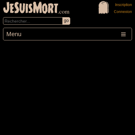
JeSuisMort
Inscription
.com
Connexion
Menu