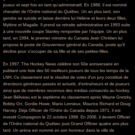
joueur et sept fois en tant qu'administratif. En 1988, il est nommé
chevalier de l'Ordre national du Québec. Un an plus tard, son
gendre se suicide et laisse derrière lui Hélène et leurs deux filles,
Mylène et Magalie. Il prend sa retraite administrative en 1993 suite
à une nouvelle coupe Stanley remportée par l'équipe. Un an plus
tard, en 1994, le premier ministre du Canada Jean Chrétien lui
propose le poste de Gouverneur général du Canada, poste qu'il
décline pour s'occuper de sa fille et de ses petites-filles.
En 1997, The Hockey News célèbre son 50e anniversaire en
publiant une liste des 50 meilleurs joueurs de tous les temps de la
LNH. Ce classement est le résultat de votes d'un jury constitué de
directeurs généraux passés et actuels, d'entraîneurs et de joueurs
ainsi que de membres reconnus des médias consacrés au hockey.
Jean Béliveau est le septième du classement après Wayne Gretzky,
Bobby Orr, Gordie Howe, Mario Lemieux, Maurice Richard et Doug
Harvey. Déjà Officier de l'Ordre du Canada depuis 1971, il est
investit Compagnon le 22 octobre 1998. En 2006, il devient Officier
de l'Ordre national du Québec puis Grand Officier quatre ans plus
tard. Un aréna est nommé en son honneur dans la ville de