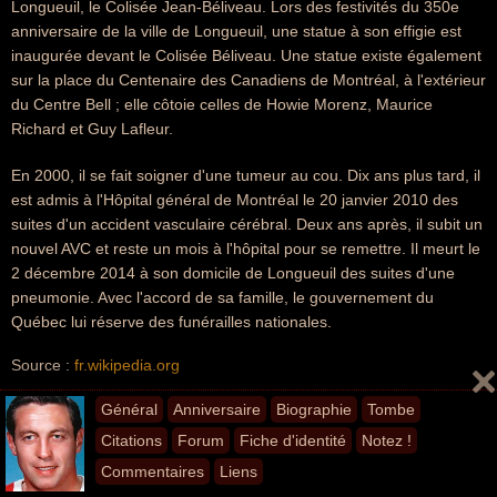
Longueuil, le Colisée Jean-Béliveau. Lors des festivités du 350e
anniversaire de la ville de Longueuil, une statue à son effigie est
inaugurée devant le Colisée Béliveau. Une statue existe également
sur la place du Centenaire des Canadiens de Montréal, à l'extérieur
du Centre Bell ; elle côtoie celles de Howie Morenz, Maurice
Richard et Guy Lafleur.
En 2000, il se fait soigner d'une tumeur au cou. Dix ans plus tard, il
est admis à l'Hôpital général de Montréal le 20 janvier 2010 des
suites d'un accident vasculaire cérébral. Deux ans après, il subit un
nouvel AVC et reste un mois à l'hôpital pour se remettre. Il meurt le
2 décembre 2014 à son domicile de Longueuil des suites d'une
pneumonie. Avec l'accord de sa famille, le gouvernement du
Québec lui réserve des funérailles nationales.
Source :
fr.wikipedia.org
Général
Anniversaire
Biographie
Tombe
Tombe
Citations
Forum
Fiche d'identité
Notez !
Commentaires
Liens
Aidez-nous
à localiser la tombe de Jean Béliveau en nous