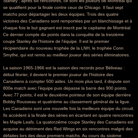
Stanley ; après six rencontres, ce sont les joueurs de Montréal qui
se qualifient pour la finale contre ceux de Chicago. Il faut sept
matchs pour départager les deux équipes. Trois des quatre
victoires des Canadiens sont remportées par un blanchissage et à
chaque fois le but gagnant est inscrit par le capitaine de Montréal.
Ce dernier compte dix points dans la conquête de la treizième
coupe Stanley de l'histoire de l'équipe. Il est le premier
récipiendaire du nouveau trophée de la LNH, le trophée Conn
Smythe, qui est remis au meilleur joueur des séries éliminatoires.
La saison 1965-1966 est la saison des records pour Béliveau :
début février, il devient le premier joueur de l'histoire des
Canadiens à compter 500 aides. Un mois plus tard, il dispute son
800e match avec l'équipe puis dépasse la barre des 900 points.
Avec 77 points, il est le deuxième pointeur de son équipe derrière
Bobby Rousseau et quatrième au classement général de la ligue.
Les Canadiens sont une nouvelle fois la meilleure équipe du circuit.
Ils accèdent à la finale des séries en écartant en quatre rencontres
les Maple Leafs. La quatorzième coupe Stanley des Canadiens est
acquise au détriment des Red Wings en six rencontres malgré des
défaites lors des deux premiers matchs. Au cours du sixième