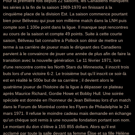
Pour la première fois depuis 22 saisons, les Canadiens manquent
les séries à la fin de la saison 1969-1970 en finissant à la
cinquième place de la division Est. La saison commence pourtant
bien pour Béliveau qui joue son millième match dans la LNH puis
compte son 1 100e point dans la ligue. Il manque sept rencontres
au cours de la saison et compte 49 points. Suite à cette courte
saison, Béliveau fait connaître à Pollock son désir de mettre un
terme à sa carrière de joueur mais le dirigeant des Canadiens
parvient à le convaincre de jouer une année de plus afin de faire la
transition avec la nouvelle génération. Le 11 février 1971, lors
d'une rencontre contre les North Stars du Minnesota, il inscrit trois
buts lors d'une victoire 6-2. Le troisième but qu'il inscrit ce soir-là
est en réalité le 500e but de sa carrière ; il devient alors le
quatrième joueur de l'histoire de la ligue à dépasser ce plateau
après Maurice Richard, Gordie Howe et Bobby Hull. Une soirée
spéciale est donnée en l'honneur de Jean Béliveau lors d'un match
dans le Forum de Montréal contre les Flyers de Philadelphie le 24
mars 1971. Il refuse le moindre cadeau mais demande en échange
qu'un chèque soit remis à une nouvelle fondation portant son nom.
Le montant du don s'élève à 155 855 dollars. Alors qu'il est
acclamé par toute la salle devant sa femme Élise et sa fille Hélène