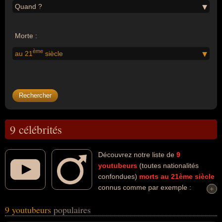
Quand ?
Morte :
ème
au 21
siècle
9 célébrités
Découvrez notre liste de
9
youtubeurs
(toutes nationalités
confondues)
morts au 21ème siècle
connus comme par exemple :
+
+
Technoblade, Angry Grandpa, Keenan Cahill, TotalBiscuit, Etika,
9 youtubeurs
populaires
Connor Murphy, Tepa, Daniel Naroditsky, Kazim Akboga... Ces
personnalités (de sexe masculin) peuvent avoir des liens variés