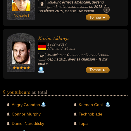
Joueur d'échecs américain, devenu
grand maître international en 2013. Au
+
+
1er février 2019, il est le 16e joueur
Notez-le !
américain et le 235e joueur mondial avec un
Tombe ►
classement Elo de 2 610 points. Il est connu
pour son activité de créateur de contenu,
partageant ses parties et donnant des cours
sur des plateformes comme YouTube et
Kazim Akboga
Twitch.
1982
-
2017
Allemand
, 34 ans
Musicien et Youtubeur allemand connu
depuis 2015 avec sa chanson « Is mir
egal ».
Tombe ►
9 youtubeurs
au total
Angry Grandpa
Keenan Cahill
Connor Murphy
Technoblade
Daniel Naroditsky
Tepa