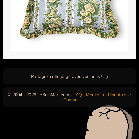
Partagez cette page avec vos amis ! ;-)
© 2004 - 2026 JeSuisMort.com -
FAQ
-
Mentions
-
Plan du site
-
Contact