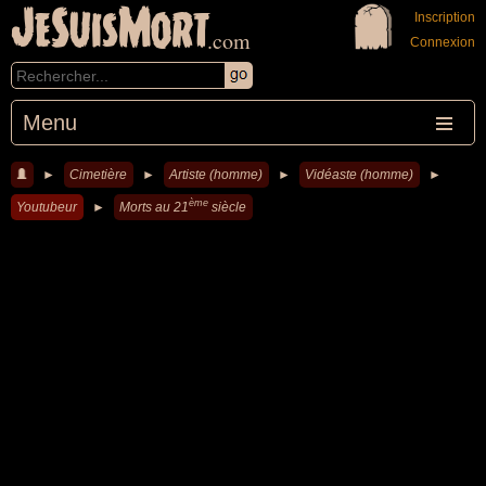
JeSuisMort
Inscription
.com
Connexion
Menu
►
Cimetière
►
Artiste (homme)
►
Vidéaste (homme)
►
ème
Youtubeur
►
Morts au 21
siècle