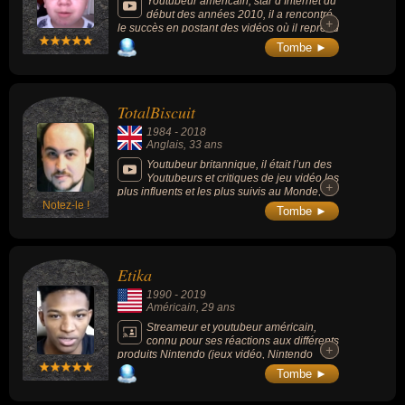
Youtubeur américain, star d’Internet du
début des années 2010, il a rencontré
+
+
le succès en postant des vidéos où il reprend
les chansons des artistes du moment sous
Tombe ►
forme de playbacks complétés de mimiques.
TotalBiscuit
1984
-
2018
Anglais
, 33 ans
Youtubeur britannique, il était l’un des
Youtubeurs et critiques de jeu vidéo les
+
+
plus influents et les plus suivis au Monde,
Notez-le !
célèbre pour ses let's play professionnels sur
Tombe ►
des jeux tels que Starcraft II et PlanetSide 2,
ainsi que pour ses commentaires de jeux
vidéo. Selon le site web Eurogamer, ce sont
ses commentaires vidéos sur les jeux
Etika
indépendants récents et son analyse des
actualités qui sont à l'origine de sa
1990
-
2019
popularité. John Bain est également connu
Américain
, 29 ans
pour ses critiques de jeux « à chaud » et son
engagement pour la protection des
Streameur et youtubeur américain,
consommateurs dans l'industrie
connu pour ses réactions aux différents
+
+
vidéoludique.
produits Nintendo (jeux vidéo, Nintendo
Direct, console Switch...).
Tombe ►