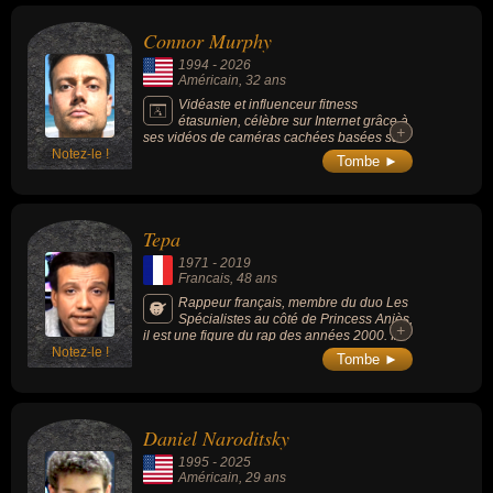
Connor Murphy
1994
-
2026
Américain
, 32 ans
Vidéaste et influenceur fitness
étasunien, célèbre sur Internet grâce à
+
+
ses vidéos de caméras cachées basées sur
Notez-le !
l'effet de surprise lié à son physique de
Tombe ►
bodybuilder, ses mises en scène
humoristiques dans la rue (concept du faux t-
shirt en peinture corporelle qu'il retirait pour
dévoiler sa musculature) lui a permis de
Tepa
dépasser les 2 millions d'abonnés sur sa
chaîne YouTube et de devenir une figure
1971
-
2019
incontournable du divertissement lié au
Francais
, 48 ans
culturisme à la fin des années 2010.
Rappeur français, membre du duo Les
Spécialistes au côté de Princess Aniès,
+
+
il est une figure du rap des années 2000. Il
Notez-le !
s’était engagé en politique et avait créé une
Tombe ►
chaîne YouTube polémique.
Daniel Naroditsky
1995
-
2025
Américain
, 29 ans