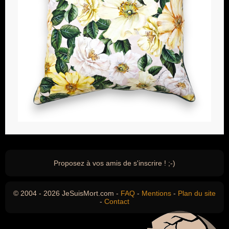
Proposez à vos amis de s'inscrire ! ;-)
© 2004 - 2026 JeSuisMort.com -
FAQ
-
Mentions
-
Plan du site
-
Contact