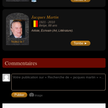
divertissement comme « Le Petit Rapporteur
» (1975-1976), « L'École des fans » (1977-
1998), « Dimanche Martin » (1980-1998) ou
« Incroyable mais vrai » (1980-1983).
Jacques Martin
1921
-
2010
Belge
, 88 ans
Artiste, Écrivain (Art, Littérature).
Notez-le !
Tombe ►
Commentaires
Image