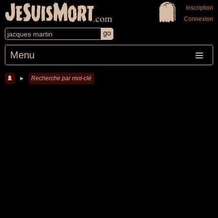
JeSuisMort
Inscription
.com
Connexion
Menu
►
Recherche par mot-clé